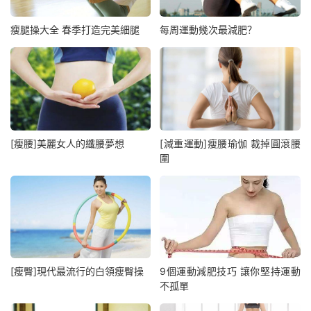
瘦腿操大全 春季打造完美細腿
每周運動幾次最減肥？
[瘦腰]美麗女人的纖腰夢想
[減重運動]瘦腰瑜伽 裁掉圓滾腰
圍
[瘦臀]現代最流行的白領瘦臀操
9個運動減肥技巧 讓你堅持運動
不孤單