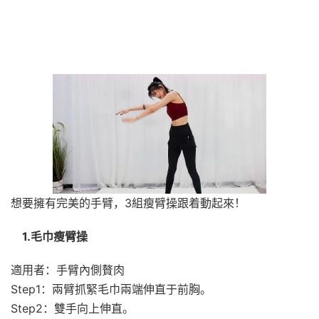
想要擁有完美的手臂，3組瘦臂操跟着動起來！
1.毛巾瘦臂操
適用者：手臂內側贅肉
Step1：兩臂抓緊毛巾兩端伸直于前胸。
Step2：雙手向上伸直。