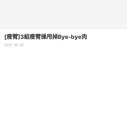
[瘦臂]3組瘦臂操甩掉Bye-bye肉
2021-10-22