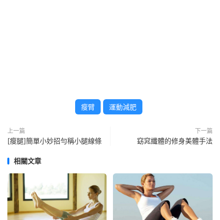
瘦臂
運動減肥
上一篇
下一篇
[瘦腿]簡單小妙招勻稱小腿線條
窈窕纖體的修身美體手法
相關文章