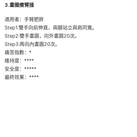
3.畫圈瘦臂操
適用者：手臂肥胖
Step1:雙手向前伸直，兩腳站立與肩同寬。
Step2:雙手畫圓，向外畫圓20次。
Step3:再向內畫圓20次。
痛苦指數：*
維持度：****
安全度：*****
最終效果：****