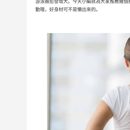
游泳圈愈發增大。今天小編就為大家推薦幾個
動哦，好身材可不是懶出來的。