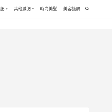

減肥
其他減肥
時尚美髪
美容護膚
