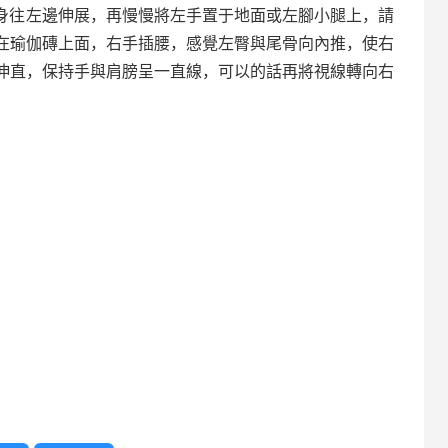
半身往左邊伸展，再慢慢將左手置于地面或左腳小腿上，請
在瑜伽磚上面，右手插腰，感覺左臀與尾骨向內推，使右
伸直，保持手與肩膀呈一直線，可以的話再將視線轉向右