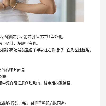
板。彎曲左腿，將左腳踩在右膝蓋外側。
右小腿肚，左腳勾右腳。
，從腰部開始帶動整個下半身往右側扭轉，直到左膝碰地，
起的右膝上預備。
身體。
停留中讓身體延展側腹肌肉，結束后換邊練習。
，右腳內轉約30度，雙手平舉與肩膀同高。