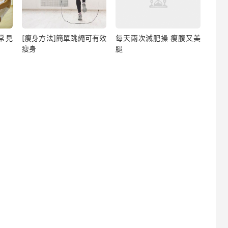
常見
[瘦身方法]簡單跳繩可有效
每天兩次減肥操 瘦腹又美
瘦身
腿