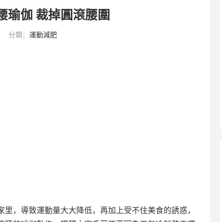
瘦腰瑜伽 裁掉圓滾腰圍
分類：
運動減肥
家里，導致運動量大大降低，再加上受不住美食的誘惑，