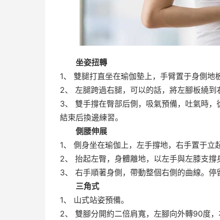
坐姿扭轉
1、 雙腿打直坐在瑜伽墊上，手臂置于身側地
2、 左腿跨過右腿，可以的話，將左腳板繞到
3、 雙手撐在臀部后側，吸氣預備，吐氣時
結束后換邊練習。
側腰伸展
1、 側身坐在瑜伽上，左手撐地，右手置于立
2、 抬起左臀，身體離地，以左手與左膝支撐
3、 右手順著身側，帶動整個右側的曲線。
三角式
1、 山式站姿預備。
2、 雙腳分開約二倍肩寬，左腳向外轉90度