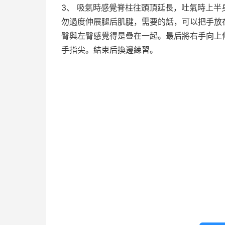
3、 吸氣時感覺脊柱往頭頂延長，吐氣時上
勿過度伸展腿后肌腱，需要的話，可以把手放
臀與左臀感覺得是疊在一起。最后將右手向上
手指尖。結束后換邊練習。