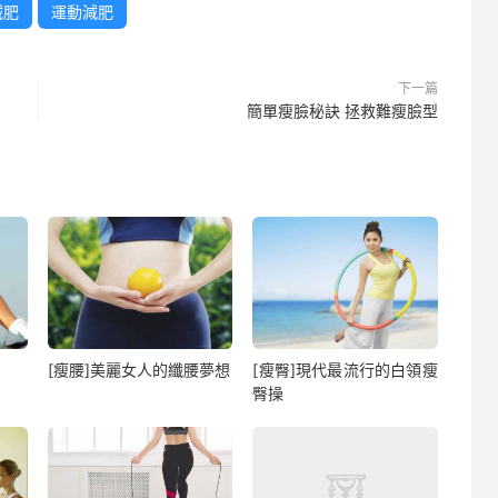
減肥
運動減肥
下一篇
簡單瘦臉秘訣 拯救難瘦臉型
[瘦腰]美麗女人的纖腰夢想
[瘦臀]現代最流行的白領瘦
臀操