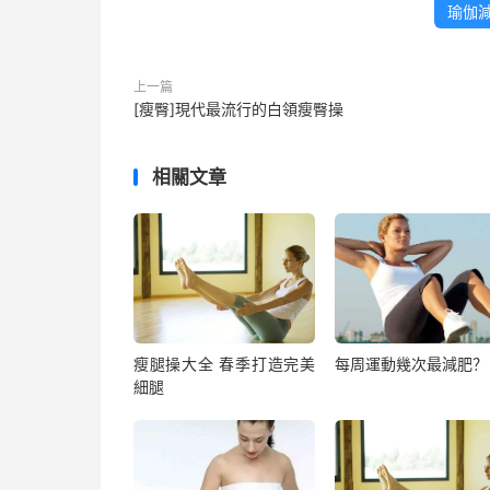
瑜伽
上一篇
[瘦臀]現代最流行的白領瘦臀操
相關文章
瘦腿操大全 春季打造完美
每周運動幾次最減肥？
細腿