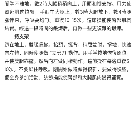
腳掌不離地，數2時大腿稍稍向上，用頭和腳支撐。用力使
臀部肌肉拉緊，手貼在大腿上，數3時大腿放下，數4時腿
腳伸直，呼吸要均勻。重復10-15次。這節操能使臀部肌肉
結實。經過一段時間的鍛煉后，再做一些更復雜的鍛煉。
持支架
趴在地上，雙腿靠攏，抬頭，挺背，稍屈雙肘，撐地，快速
向左轉，同時使腿做 “立剪刀”動作。用手掌撐地恢復原位，
并使雙腿靠攏。然后向左做同樣動作。這節操在每邊重復5-
l0次。不要屏住呼吸。剛開始做時顯得復雜，要做得慢些，
便全身參加活動。該節操能使臀部和大腿肌肉變得堅實。