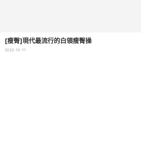
[瘦臀]現代最流行的白領瘦臀操
2022-10-11