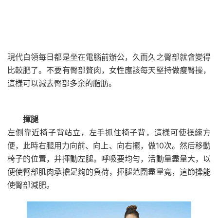
現代白領每日都是坐在電腦前辦公，久而久之臀部就會變得
比較肥了。不要有臀部贅肉，女性應該每天堅持做瘦臀操，
這樣可以減去臀部多余的脂肪。
揮腿
左側靠近椅子背站立，左手抓住椅子背，這樣可使操練方
便，此時右腿用力向前、向上、向右擺，做10次。然后移動
椅子的位置，并揮動左腿。呼吸要均勻，活動量盡量大，以
便使臂部肌肉承擔足夠的負荷，揮腿范圍盡量寬，這節操能
使臀部減肥。