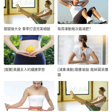
瘦腿操大全 春季打造完美細腿
每周運動幾次最減肥？
[瘦腰]美麗女人的纖腰夢想
[減重運動]瘦腰瑜伽 裁掉圓滾腰
圍