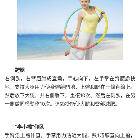
跨腿
右側臥，右臂屈肘成直角，手心向下，左手掌在齊腰處扶
地，支撐大腿用力使身體離開地，上體和腿在一條直線上。
然后放下大腿，并右側躺下。重復10次。然后左側臥，在另
一側做同樣動作10次。這節操能使大腿和臀部減肥。
“半小橋”仰臥
手臂沿上體伸直，手掌用力貼近大腿，數1時膝蓋向上撥，