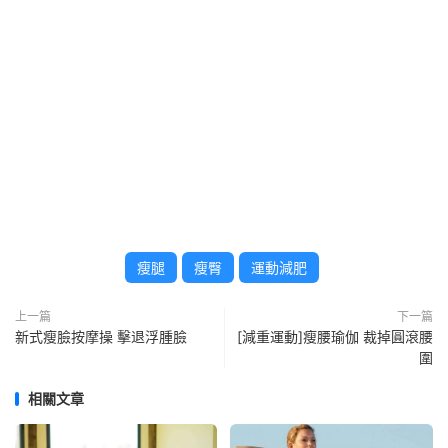
瘦腿
瘦臀
運動減肥
上一篇
下一篇
新式瘦臉按摩操 擊退浮腫臉
[減重運動]瘦腰瑜伽 裁掉圓滾腰
圍
相關文章