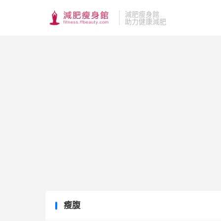
減肥瘦身館
助力健康減肥
瘦腹