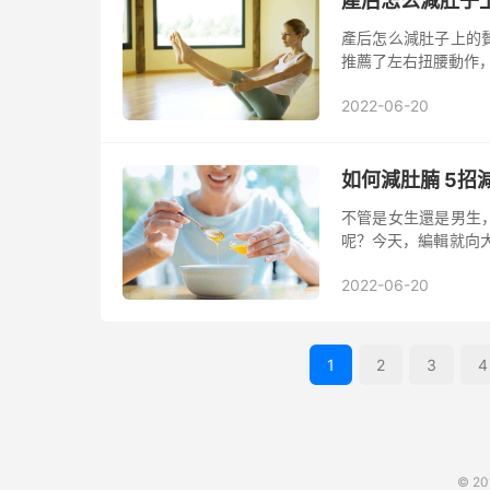
產后怎么減肚子
產后怎么減肚子上的
推薦了左右扭腰動作，
支招 1、跪式俯臥
2022-06-20
上...
如何減肚腩 5招
不管是女生還是男生
呢？今天，編輯就向
持體形 除了運動鍛
2022-06-20
形，...
1
2
3
4
© 2