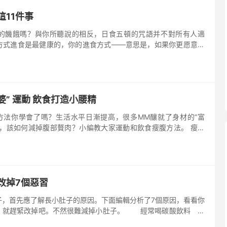
這11件事
止我的饑餓嗎？與你所聽說的相反，日食五頓的咒語并不對所有人適
方式進食是最健康的，你的進食方式——意思是，如果你更愿意一
么完全沒理由強迫自己少食多餐，專家說。 但是進餐的次數不是
婆” 運動 飲食打造小腰精
腹方法你學會了嗎？生活水平日漸提高，很多MM釀就了身材的“富
腹，該如何減掉腹部贅肉？小編教大家運動和飲食瘦腹方法。 瘦腹
將腰部變細，變得苗條，如果獲得纖細腰圍，這里介紹一些腰部變細
改掉7個惡習
子，首先應了解長小肚子的原因。下面編輯分析了7個原因，看看你
話，就趕緊改掉吧。不然很難減掉小肚子。 經常喝碳酸飲料
泡飲料？如果這是你，那你真的是在虐待自己的身體。研究顯示，