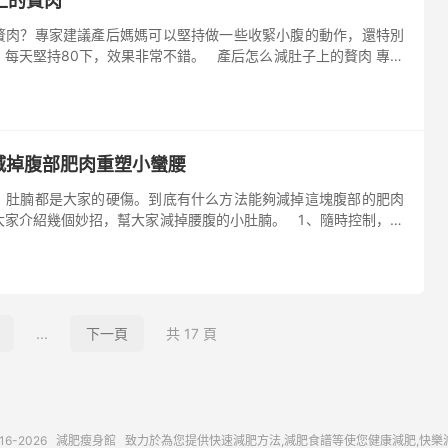
上的贅肉
贅肉？專家建議產后媽媽可以堅持做一些收緊小腹的動作，還特別
每天堅持80下，效果非常不錯。 產后怎么減肚子上的贅肉 專家
撐。跪在一塊墊子或毛巾上。雙臂在前，用雙手支撐住自己。在支起
減掉腹部肥肉重塑小蠻腰
，肚腩都是大家的硬傷。到底有什么方法能夠減掉這塊腹部的肥肉
大家介紹幾個妙招，幫大家減掉腰腹的小肚腩。 1、隨時控制，保
煉以外，男人到了中年也是很容易發福的，所以要隨時控制，保持體
...
下一頁
共 17 頁
016-2026
減肥瘦身館
致力於為您提供快速減肥方法,減肥食譜等使您健康減肥,快樂