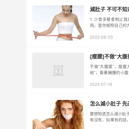
減肚子 不可不知
1. 少食多餐會制
用。當你按照自己的
天吃少幾頓主餐，那
2022-08-05
關鍵，...
[瘦腰]不做“大腹
不做“大腹婆”，瘦
裕”，看著臃腫的小
第一步 運動篇 如果
2022-07-19
的運...
怎么減小肚子 先
要想知道怎么減小肚
有沒有，如果有的
沒有辦法一天不碰氣