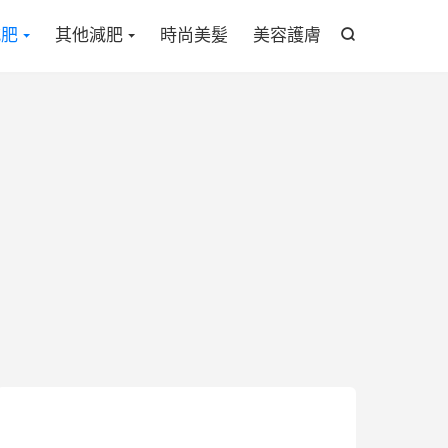

減肥
其他減肥
時尚美髪
美容護膚
