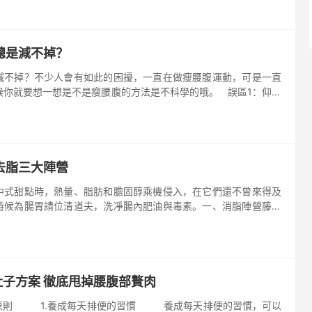
總是減不掉？
減不掉？不少人會有如此的困擾，一直在做瘦腰腹運動，可是一直
候你就要想一想是不是瘦腰腹的方法是不科學的哦。 誤區1：仰臥
的最好方式現實：肩酸背痛，肚腩依舊。一直被我們奉為獲得平坦
 去脂三大陣營
中式甜點時，熱量、脂肪和膽固醇乘機侵入，在它們還不曾來得及
時候為腸胃請位清道夫，洗凈腸內肥油與毒素。一、消脂陣營藤黃
驗證明它能組織脂肪細胞的合成，達到減脂效果，其HCA成分更可
肚子方案 徹底甩掉腰腹部贅肉
毒原則 1.養成每天排便的習慣 養成每天排便的習慣，可以