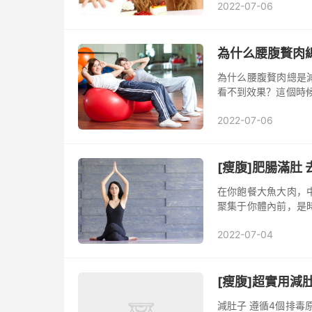
2022-07-06
一天喝1...
為什么腰腹贅肉
為什么腰腹贅肉總是
看不到效果？這個時
起坐是鍛煉腹部肌肉
2022-07-06
緊實腹...
[瘦腹]肥腸滿肚
在你飽餐大魚大肉，
聚集于你體內前，是
果：在日本己已有實
2022-07-04
以阻礙葡萄...
[瘦腹]超實用減
減肚子 遵循4個排