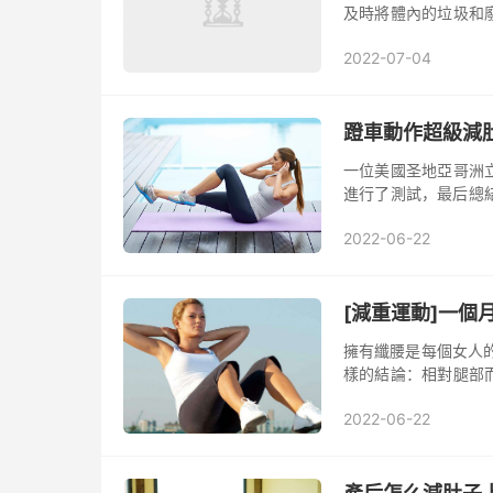
及時將體內的垃圾和
時不要用力屏氣，否則
2022-07-04
蹬車動作超級減
一位美國圣地亞哥洲
進行了測試，最后總結
仰臥起坐、舉球運動
2022-06-22
經...
[減重運動]一個
擁有纖腰是每個女人
樣的結論：相對腿部
只要動作到位，并結
2022-06-22
練內外斜...