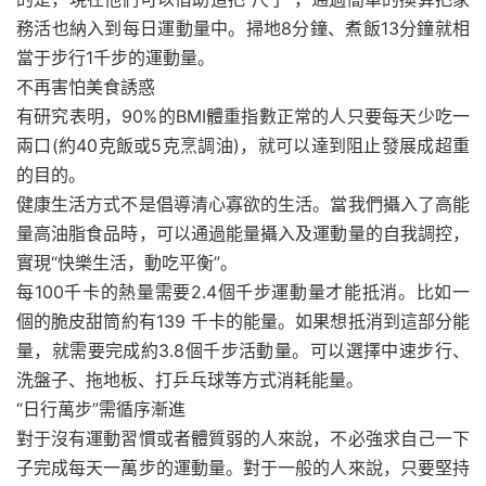
務活也納入到每日運動量中。掃地8分鐘、煮飯13分鐘就相
當于步行1千步的運動量。
不再害怕美食誘惑
有研究表明，90%的BMI體重指數正常的人只要每天少吃一
兩口(約40克飯或5克烹調油)，就可以達到阻止發展成超重
的目的。
健康生活方式不是倡導清心寡欲的生活。當我們攝入了高能
量高油脂食品時，可以通過能量攝入及運動量的自我調控，
實現“快樂生活，動吃平衡”。
每100千卡的熱量需要2.4個千步運動量才能抵消。比如一
個的脆皮甜筒約有139 千卡的能量。如果想抵消到這部分能
量，就需要完成約3.8個千步活動量。可以選擇中速步行、
洗盤子、拖地板、打乒乓球等方式消耗能量。
“日行萬步”需循序漸進
對于沒有運動習慣或者體質弱的人來說，不必強求自己一下
子完成每天一萬步的運動量。對于一般的人來說，只要堅持