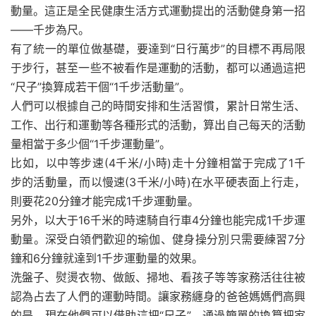
動量。這正是全民健康生活方式運動提出的活動健身第一招
――千步為尺。
有了統一的單位做基礎，要達到“日行萬步”的目標不再局限
于步行，甚至一些不被看作是運動的活動，都可以通過這把
“尺子”換算成若干個“1千步活動量”。
人們可以根據自己的時間安排和生活習慣，累計日常生活、
工作、出行和運動等各種形式的活動，算出自己每天的活動
量相當于多少個“1千步運動量”。
比如，以中等步速(4千米/小時)走十分鐘相當于完成了1千
步的活動量，而以慢速(3千米/小時)在水平硬表面上行走，
則要花20分鐘才能完成1千步運動量。
另外，以大于16千米的時速騎自行車4分鐘也能完成1千步運
動量。深受白領們歡迎的瑜伽、健身操分別只需要練習7分
鐘和6分鐘就達到1千步運動量的效果。
洗盤子、熨燙衣物、做飯、掃地、看孩子等等家務活往往被
認為占去了人們的運動時間。讓家務纏身的爸爸媽媽們高興
的是，現在他們可以借助這把“尺子”，通過簡單的換算把家