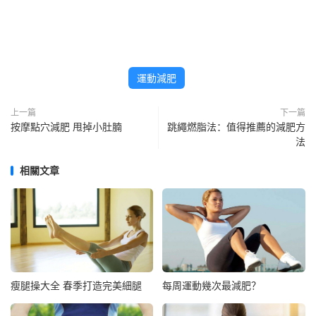
運動減肥
上一篇
下一篇
按摩點穴減肥 甩掉小肚腩
跳繩燃脂法：值得推薦的減肥方
法
相關文章
瘦腿操大全 春季打造完美細腿
每周運動幾次最減肥？