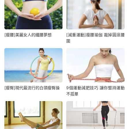
[瘦腰]美麗女人的纖腰夢想
[減重運動]瘦腰瑜伽 裁掉圓滾腰
圍
[瘦臀]現代最流行的白領瘦臀操
9個運動減肥技巧 讓你堅持運動
不孤單