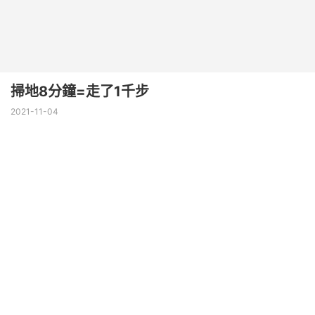
掃地8分鐘=走了1千步
2021-11-04