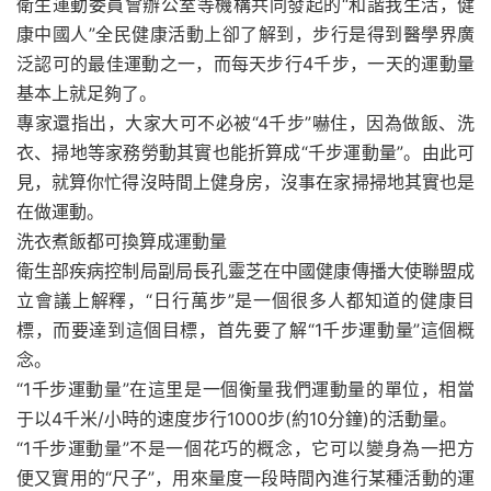
衛生運動委員會辦公室等機構共同發起的“和諧我生活，健
康中國人”全民健康活動上卻了解到，步行是得到醫學界廣
泛認可的最佳運動之一，而每天步行4千步，一天的運動量
基本上就足夠了。
專家還指出，大家大可不必被“4千步”嚇住，因為做飯、洗
衣、掃地等家務勞動其實也能折算成“千步運動量”。由此可
見，就算你忙得沒時間上健身房，沒事在家掃掃地其實也是
在做運動。
洗衣煮飯都可換算成運動量
衛生部疾病控制局副局長孔靈芝在中國健康傳播大使聯盟成
立會議上解釋，“日行萬步”是一個很多人都知道的健康目
標，而要達到這個目標，首先要了解“1千步運動量”這個概
念。
“1千步運動量”在這里是一個衡量我們運動量的單位，相當
于以4千米/小時的速度步行1000步(約10分鐘)的活動量。
“1千步運動量”不是一個花巧的概念，它可以變身為一把方
便又實用的“尺子”，用來量度一段時間內進行某種活動的運