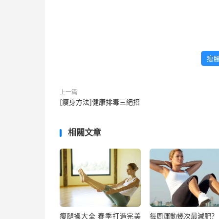
瘦
上一篇
[瘦身方法]健康排毒三絕招
相關文章
瘦腿操大全 春季打造完美
每周運動幾次最減肥？