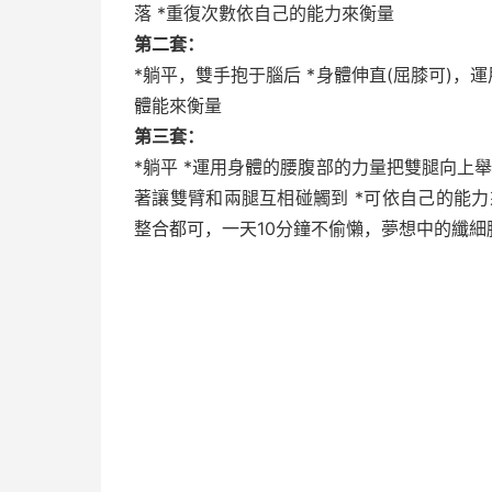
落 *重復次數依自己的能力來衡量
第二套：
*躺平，雙手抱于腦后 *身體伸直(屈膝可)，
體能來衡量
第三套：
*躺平 *運用身體的腰腹部的力量把雙腿向上舉
著讓雙臂和兩腿互相碰觸到 *可依自己的能
整合都可，一天10分鐘不偷懶，夢想中的纖細