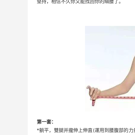
堅持，相信不久你又能找回你的細腰了。
第一套：
*躺平，雙腿并攏伸上伸直(運用到腰腹部的力量