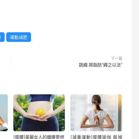
腰
運動減肥
下一篇
跳繩 將脂肪“繩之以法”
[瘦腰]美麗女人的纖腰夢想
[減重運動]瘦腰瑜伽 裁掉