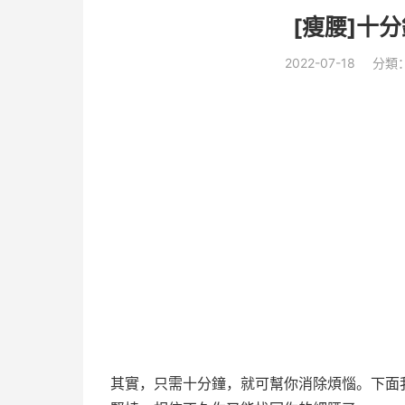
[瘦腰]十
2022-07-18
分類
其實，只需十分鐘，就可幫你消除煩惱。下面