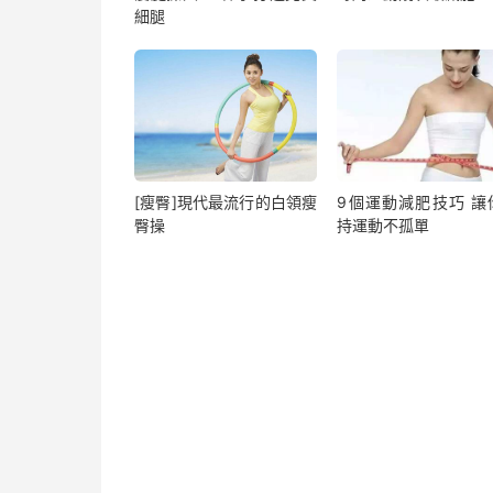
細腿
[瘦臀]現代最流行的白領瘦
9個運動減肥技巧 讓
臀操
持運動不孤單