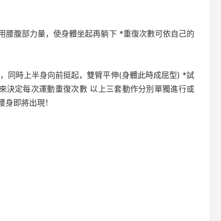
運用腰腹部力量，使身體坐起再躺下 *重復次數可依自己的
，同時上半身向前挺起，雙臂平伸(身體此時成屈型) *試
力來決定每次運動重復次數 以上三套動作分別單獨進行或
腰身即將出現！