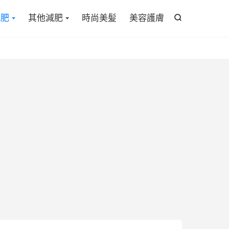

減肥
其他減肥
時尚美髪
美容護膚
