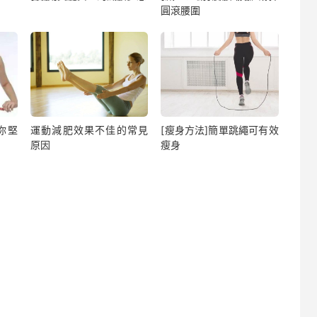
圓滾腰圍
你堅
運動減肥效果不佳的常見
[瘦身方法]簡單跳繩可有效
原因
瘦身