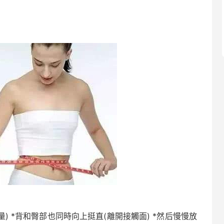
) *背和臀部也同時向上挺直(離開接觸面) *然后慢慢放