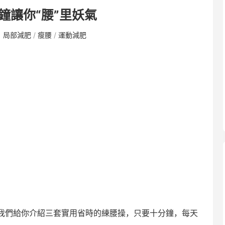
分鐘讓你“腰”里妖氣
：
局部減肥
/
瘦腰
/
運動減肥
我們給你介紹三套實用省時的練腰操，只要十分鐘，每天