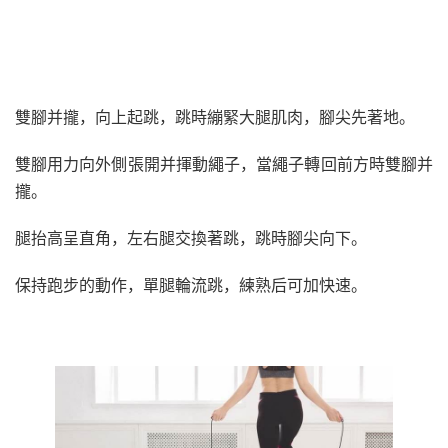
雙腳并攏，向上起跳，跳時繃緊大腿肌肉，腳尖先著地。
雙腳用力向外側張開并揮動繩子，當繩子轉回前方時雙腳并
攏。
腿抬高呈直角，左右腿交換著跳，跳時腳尖向下。
保持跑步的動作，單腿輪流跳，練熟后可加快速。