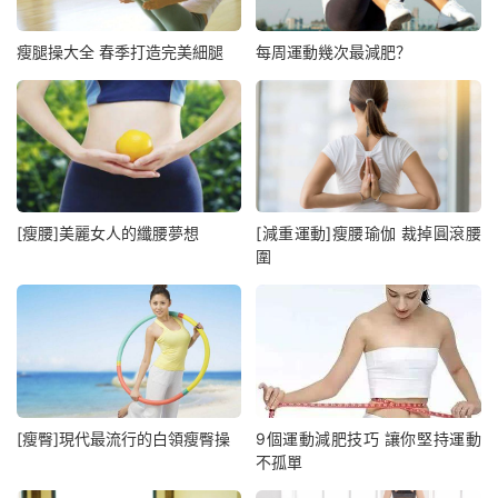
瘦腿操大全 春季打造完美細腿
每周運動幾次最減肥？
[瘦腰]美麗女人的纖腰夢想
[減重運動]瘦腰瑜伽 裁掉圓滾腰
圍
[瘦臀]現代最流行的白領瘦臀操
9個運動減肥技巧 讓你堅持運動
不孤單