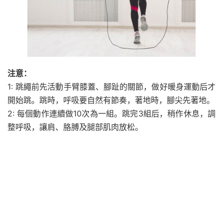
注意：
1: 跳繩前先活動手臂膝蓋、腳趾的關節，做好暖身運動后才
開始跳。跳時，呼吸要自然有節奏，著地時，腳尖先著地。
2: 每個動作連續做10次為一組。跳完3組后，稍作休息，調
整呼吸，讓肩、胳膊及腿部肌肉放松。