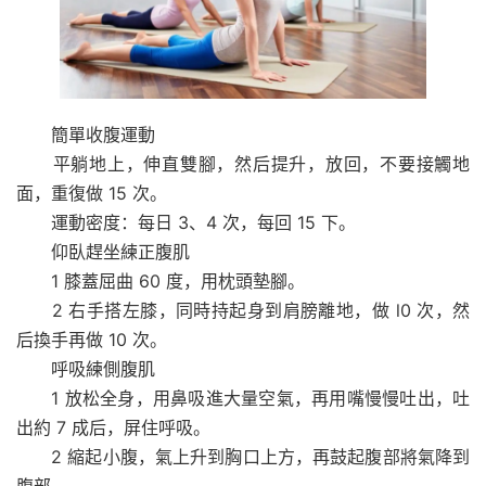
簡單收腹運動
平躺地上，伸直雙腳，然后提升，放回，不要接觸地
面，重復做 15 次。
運動密度：每日 3、4 次，每回 15 下。
仰臥趕坐練正腹肌
1 膝蓋屈曲 60 度，用枕頭墊腳。
2 右手搭左膝，同時持起身到肩膀離地，做 l0 次，然
后換手再做 10 次。
呼吸練側腹肌
1 放松全身，用鼻吸進大量空氣，再用嘴慢慢吐出，吐
出約 7 成后，屏住呼吸。
2 縮起小腹，氣上升到胸口上方，再鼓起腹部將氣降到