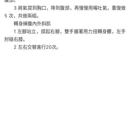
腹部。
3 將氣提到胸口，降到腹部，再慢慢用嘴吐氣，重復做
5 次，共做兩組。
轉身練腹內外斜肌
1 左腳站立，提起右腳，雙手握著用力扭轉身體，左手
肘碰右膝。
2 左右交替進行20次。