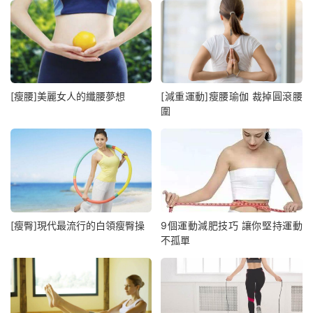
[瘦腰]美麗女人的纖腰夢想
[減重運動]瘦腰瑜伽 裁掉圓滾腰
圍
[瘦臀]現代最流行的白領瘦臀操
9個運動減肥技巧 讓你堅持運動
不孤單