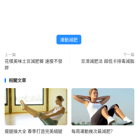
運動減肥
上一篇
下一篇
花樣美味土豆減肥餐 速瘦不發
豆渣減肥法 超低卡排毒減脂
胖
相關文章
瘦腿操大全 春季打造完美細腿
每周運動幾次最減肥？