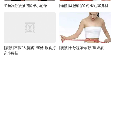
坐著讓你瘦腰的簡單小動作
[瑜伽]減肥瑜伽9式 塑窈窕身材
[瘦腰]不做“大腹婆” 運動 飲食打
[瘦腰]十分鐘讓你“腰”里妖氣
造小腰精