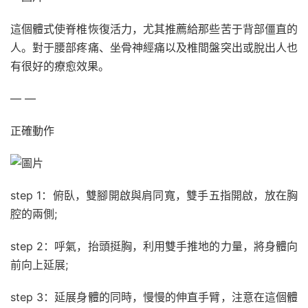
這個體式使脊椎恢復活力，尤其推薦給那些苦于背部僵直的
人。對于腰部疼痛、坐骨神經痛以及椎間盤突出或脫出人也
有很好的療愈效果。
— —
正確動作
step 1：俯臥，雙腳開啟與肩同寬，雙手五指開啟，放在胸
腔的兩側;
step 2：呼氣，抬頭挺胸，利用雙手推地的力量，將身體向
前向上延展;
step 3：延展身體的同時，慢慢的伸直手臂，注意在這個體