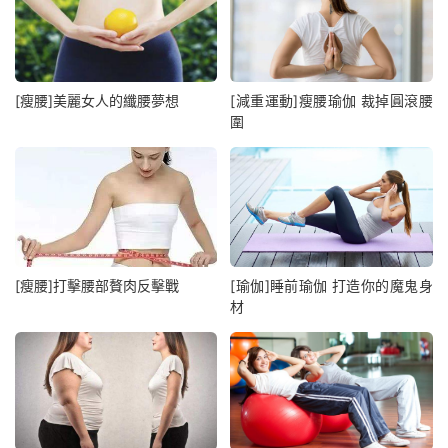
[瘦腰]美麗女人的纖腰夢想
[減重運動]瘦腰瑜伽 裁掉圓滾腰
圍
[瘦腰]打擊腰部贅肉反擊戰
[瑜伽]睡前瑜伽 打造你的魔鬼身
材