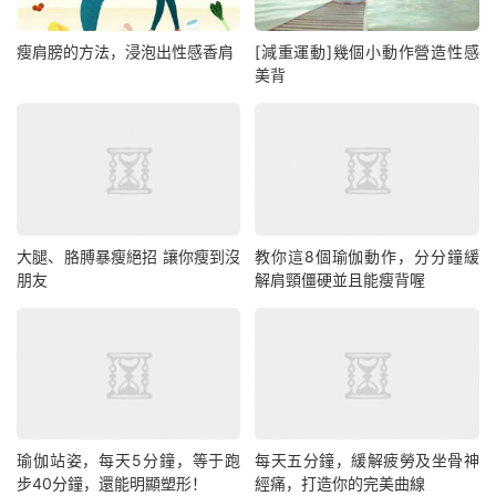
瘦肩膀的方法，浸泡出性感香肩
[減重運動]幾個小動作營造性感
美背
大腿、胳膊暴瘦絕招 讓你瘦到沒
教你這8個瑜伽動作，分分鐘緩
朋友
解肩頸僵硬並且能瘦背喔
瑜伽站姿，每天5分鐘，等于跑
每天五分鐘，緩解疲勞及坐骨神
步40分鐘，還能明顯塑形！
經痛，打造你的完美曲線