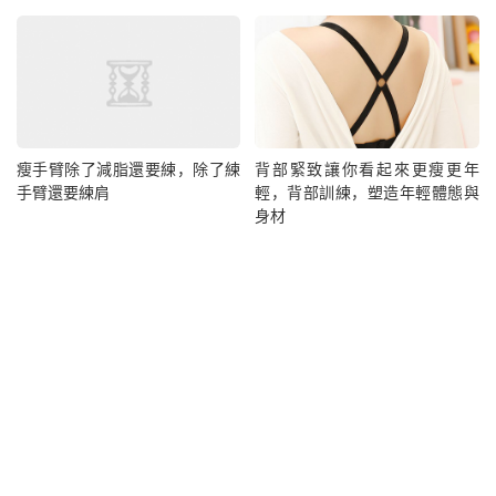
瘦手臂除了減脂還要練，除了練
背部緊致讓你看起來更瘦更年
手臂還要練肩
輕，背部訓練，塑造年輕體態與
身材