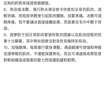
足夠的鈣質來保證骨骼硬度。
8、熱浴或冰敷，進行熱水淋浴會令你放松全身的肌肉，減
輕背痛，而局部熱敷會引起肌肉腫脹、加重疼痛。冰敷可減
輕疼痛，但不要讓冰直接接觸皮膚，而是裹在毛巾中敷于背
部。
9、按摩對于因日常肌肉緊張所致的隱痛以及肌肉扭傷的效
果十分顯著，其中脊柱按摩法對急性背痛特別有效。
10、加強鍛煉，每周進行健身運動，通過鍛煉可增強和伸展
支撐脊椎的肌肉，不僅能保護脊柱，而且可通過吸收那些會
對軟組織造成傷害的壓力而保護肌腱和韌帶。