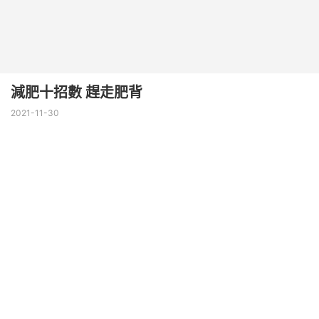
減肥十招數 趕走肥背
2021-11-30