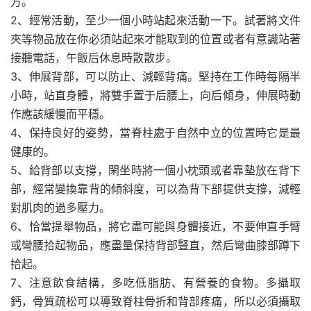
方。
2、經常活動，至少一個小時站起來活動一下。試著將文件
夾等物品放在你必須站起來才能取到的位置或者有意識站著
接聽電話，午飯后休息時散散步。
3、伸展背部，可以防止、減輕背痛。堅持在工作時每隔半
小時，站直身體，將雙手置于后腰上，向后傾身，伸展時動
作應該緩慢而平穩。
4、保持良好的姿勢，當脊柱處于自然中立的位置時它是最
健康的。
5、給背部以支撐，閑坐時將一個小枕頭或者靠墊放在背下
部，經常變換靠背的傾斜度，可以為背下部提供支撐，減輕
對肌肉的過多壓力。
6、恰當提舉物品，將它盡可能與身體接近，不要伸直手臂
或彎腰拾起物品，應盡量保持背部豎直，然后彎曲膝部蹲下
拾起。
7、注意飲食結構，多吃低脂肪、有營養的食物。多攝取
鈣，骨質疏松可以導致脊柱骨折和背部疼痛，所以必須攝取