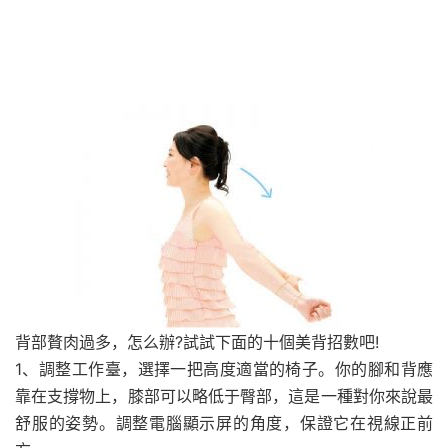
背部贅肉過多，怎么辦?試試下面的十個美背招數吧!
1、調整工作臺，選擇一把高度適當的椅子。你的腳和背應
靠在支撐物上，膝部可以略低于臀部，這是一種對你來說最
舒服的姿勢。調整電腦顯示屏的角度，保證它在視線正前