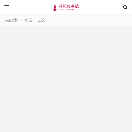


局部減肥
瘦臉
正文

