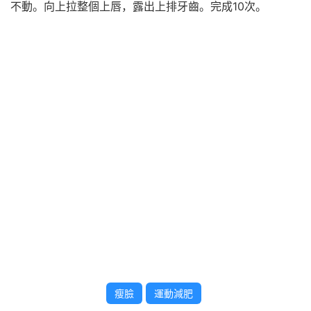
不動。向上拉整個上唇，露出上排牙齒。完成10次。
瘦臉
運動減肥