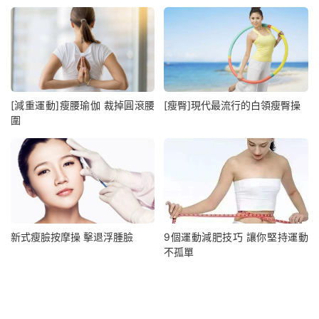
[減重運動]瘦腰瑜伽 裁掉圓滾腰
[瘦臀]現代最流行的白領瘦臀操
圍
新式瘦臉按摩操 擊退浮腫臉
9個運動減肥技巧 讓你堅持運動
不孤單