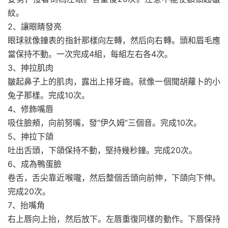
紋。
2、讓眼睛發亮
眼球就像鐘表的指針那樣向左轉，然后向右轉。頭和眉毛應
當保持不動。一次完成4組，每組左右各4次。
3、抻拉肌肉
皺起鼻子上的肌肉，露出上排牙齒。就像一個聞胡蘿卜的小
兔子那樣。完成10次。
4、修飾嘴唇
吸住臉頰，向前努嘴，發“伊久姆”三個音。完成10次。
5、抻拉下頜
吐出舌頭，下頜保持不動，堅持幾秒鐘。完成20次。
6、成為鴨蛋臉
卷舌，舌尖靠近喉嚨，然后整個舌頭向前伸，下頜向下伸。
完成20次。
7、抬嘴角
右上唇向上抬，然后放下。左唇重復同樣的動作。下唇保持