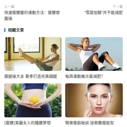
上一篇
下一篇
快速瘦腰腹的運動方法：瘦腰塑
“雪碧加醋”并不能減肥
腹操
相關文章
瘦腿操大全 春季打造完美細腿
每周運動幾次最減肥？
[瘦腰]美麗女人的纖腰夢想
簡單瘦臉秘訣 拯救難瘦臉型