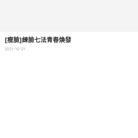
[瘦臉]練臉七法青春煥發
2021-10-21