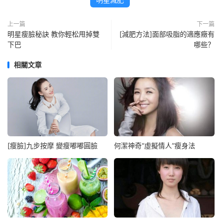
上一篇
下一篇
明星瘦臉秘訣 教你輕松甩掉雙
[減肥方法]面部吸脂的適應癥有
下巴
哪些？
相關文章
[瘦臉]九步按摩 變瘦嘟嘟圓臉
何潔神奇“虛擬情人”瘦身法