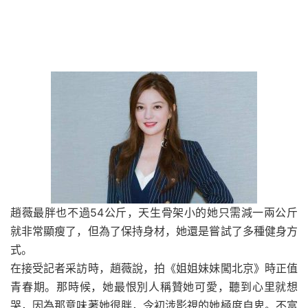
趙薇最胖也不過54公斤，天生骨架小的她只需減一兩公斤
就非常顯瘦了，但為了保持身材，她還是嘗試了多種健身方
式。
在接受記者采訪時，趙薇說，拍《姐姐妹妹闖北京》時正值
青春期。那時候，她最恨別人稱贊她可愛，聽到心里就想
哭，因為那意味著她很胖，令初涉影視的她極度自卑。不富