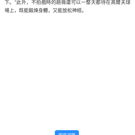
下。”此外，不拍戲時的趙薇還可以一整天都待在高爾夫球
場上，既能鍛煉身體，又能放松神經。
明星減肥