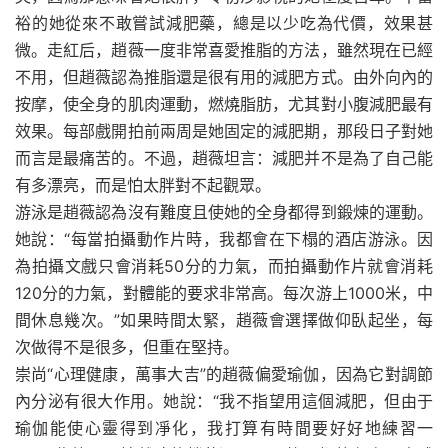
裕的她從來不敢嘗試減肥藥，總是以少吃為代價，效果甚
微。走紅后，趙薇一度非常喜愛推脂的方法，雖然現在已經
不用，但趙薇認為推脂還是很有用的減肥方式。由外向內的
按摩，使全身的肌肉運動，燃燒脂肪，尤其對小腹減肥最有
效果。每部戲開拍前兩周是她固定的減肥期，那段日子對她
而言是最痛苦的。不過，趙薇坦言：減肥并不是為了自己能
有多漂亮，而是怕太胖對不起觀眾。
游泳是趙薇認為沒有難度且使她的全身都得到鍛煉的運動。
她說：“每當拍攝動作片時，我都會在下榻的酒店游泳。因
為拍攝文戲只會消耗50分的力氣，而拍攝動作片就會消耗
120分的力氣，對體能的要求非常高。每次游上1000米，中
間休息幾次。”如果時間太緊，趙薇會選擇做仰臥起坐，每
次做得不是很多，但重在堅持。
崇尚“心理健康，萬事大吉”的趙薇偏愛瑜伽，因為它對調節
內分泌有很大作用。她說：“我不指望用這個減肥，但由于
瑜伽能使心靈得到凈化，我打算有時間要好好地練習一