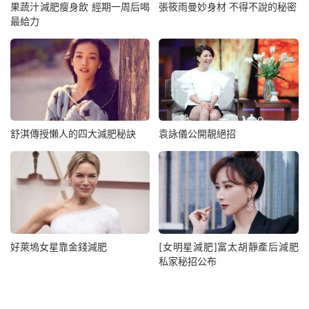
果蔬汁減肥瘦身飲 經期一周后喝
張筱雨曼妙身材 不得不說的秘密
最給力
舒淇傳授懶人的四大減肥秘訣
袁詠儀公開靚絕招
好萊塢女星靠金錢減肥
[女明星減肥]富太胡靜產后減肥
私家秘招公布