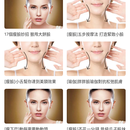
17個瘦臉妙招 狠甩大餅臉
[瘦臉]五步按摩法 打造緊致小臉
[瘦臉]小舌幫你達到美頸效果
[瑜伽]胖胖臉瑜伽對抗松弛肌膚
[瘦下巴]動腦更要動動頭
[瘦臉]不花一分錢 晉級瓜子臉妹