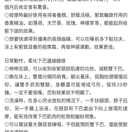
個月后肯定會有驚喜。
◎按摩時最好使用有排毒養顏、舒壓活絡、緊致輪廓作用的
香熏精油，如薄荷、天竺葵、玫瑰、檸檬草等，都能起到收
緊下頜的效果。
◎想要快速得到優美的長頸曲線，可以在睡前多下點功夫，
涂上有緊致滋養的按摩霜，再做伸展運動，效果更佳。
日常動作，柔化下巴邊緣線條
◎伸伸舌頭，可以收到收緊頸部肌膚的功效，減輕雙下巴。
◎跪在床上，雙膝分開同肩寬，腳尖著床，挺胸抬頭慢慢后
仰，讓雙手抓到雙腳，身體盡可能彎成弓形，保持20秒
鐘。一定不要張嘴，否則效果就不明顯了。
◎洗澡時，在身心完全放松的情況下，一手扶額頭，脖子后
仰，另一手蘸上浴液，在頸部和下巴處由下向上做環形揉
摩，能有效改善下巴肌肉的松弛和皺紋現象。
◎可以嘗試著大聲提音練唱，不但能預防雙下巴，還能使臉