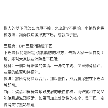
惱人的雙下巴怎么也甩不掉，怎么辦?不用怕，小編教你幾
種方法，讓你快速滅掉雙下巴，成就瓜子臉。
面膜篇：DIY面膜消除雙下巴
下巴是個特別容易積累脂肪的地方，告訴大家一個自制面
膜，能幫大家快速消除雙下巴哦!
材料：一個新鮮雞蛋的蛋清、一湯勺牛奶、少量薄荷精油、
適量的蜂蜜和檸檬汁。
做法：將所有材料混合后，加以攪拌，然后將涂敷在下巴區
域即可。
Tips：蛋清和檸檬是緊致皮膚的最佳拍檔，而蜂蜜和牛奶又
能使肌膚滋潤順滑，如果再加上針對性的按摩，雙下巴一定
會消失得無影無蹤!