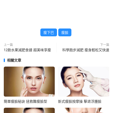
瘦下巴
瘦臉
上一篇
下一篇
12款水果減肥食譜 超美味享瘦
科學跑步減肥 瘦身輕松又快速
相關文章
簡單瘦臉秘訣 拯救難瘦臉型
新式瘦臉按摩操 擊退浮腫臉