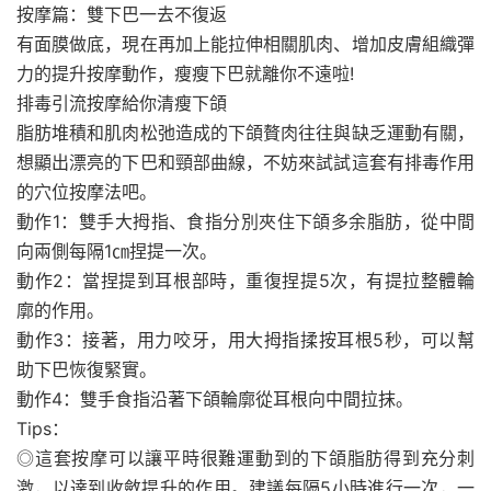
按摩篇：雙下巴一去不復返
有面膜做底，現在再加上能拉伸相關肌肉、增加皮膚組織彈
力的提升按摩動作，瘦瘦下巴就離你不遠啦!
排毒引流按摩給你清瘦下頜
脂肪堆積和肌肉松弛造成的下頜贅肉往往與缺乏運動有關，
想顯出漂亮的下巴和頸部曲線，不妨來試試這套有排毒作用
的穴位按摩法吧。
動作1：雙手大拇指、食指分別夾住下頜多余脂肪，從中間
向兩側每隔1㎝捏提一次。
動作2：當捏提到耳根部時，重復捏提5次，有提拉整體輪
廓的作用。
動作3：接著，用力咬牙，用大拇指揉按耳根5秒，可以幫
助下巴恢復緊實。
動作4：雙手食指沿著下頜輪廓從耳根向中間拉抹。
Tips：
◎這套按摩可以讓平時很難運動到的下頜脂肪得到充分刺
激，以達到收斂提升的作用。建議每隔5小時進行一次，一