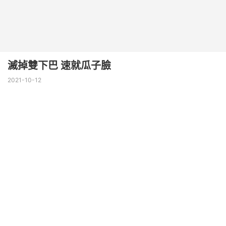
滅掉雙下巴 速就瓜子臉
2021-10-12