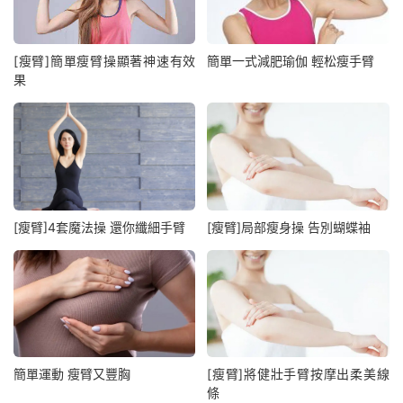
[瘦臂]簡單瘦臂操顯著神速有效
簡單一式減肥瑜伽 輕松瘦手臂
果
[瘦臂]4套魔法操 還你纖細手臂
[瘦臂]局部瘦身操 告別蝴蝶袖
簡單運動 瘦臂又豐胸
[瘦臂]將健壯手臂按摩出柔美線
條