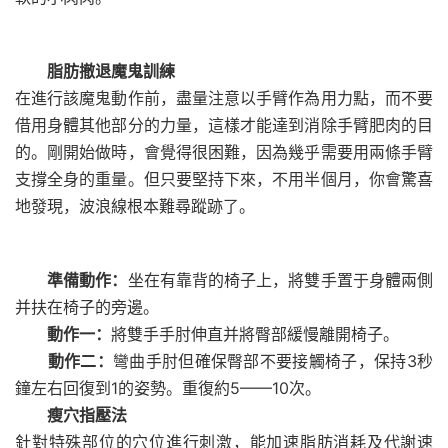
脂肪撤退魔鬼訓練
在進行該魔鬼動作前，盡量注意以手臂作為用力點，而不要
借用身體其他部分的力量，這樣才能達到消除手臂肥肉的目
的。剛開始做時，會覺得很困難，因為幾乎需要用兩條手臂
支撐全身的重量。但只要堅持下來，不用半個月，你會驚喜
地發現，波浪線根本難尋蹤跡了。
準備動作：
坐在有靠背的椅子上，將雙手置于身體兩側
并扶在椅子的旁邊。
動作一：
將雙手手肘伸直并將臀部緩慢離開椅子。
動作二：
彎曲手肘但確保臀部不要接觸椅子，保持3秒
鐘左右回復到1的姿勢。重復約5——10次。
瘦穴指壓法
針對特殊部位的穴位進行刺激，能加速脂肪消耗及代謝速