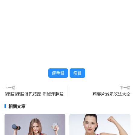
瘦手臂
瘦臂
上一篇
下一篇
[瘦臉]瘦臉淋巴按摩 消滅浮腫臉
燕麥片減肥吃法大全
相關文章