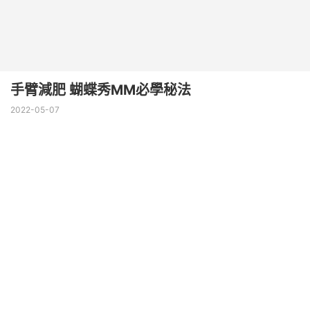
手臂減肥 蝴蝶秀MM必學秘法
2022-05-07