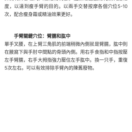
度，以達到瘦手臂的目的。以兩手交替按摩各個穴位5-10
次，配合瘦身霜或精油效果更好。
手臂關鍵穴位：臂臑和肱中
單手叉腰，在上臂三角肌的前端稍微內側就是臂臑，肱中則
在腋窩下與手肘中間點的骨頭內側。用右手食指和中指按壓
左手臂臑，右手大拇指強力壓住左手肱中。換一只手，重復
5次左右。可以有效排除手臂內的陳舊廢物。