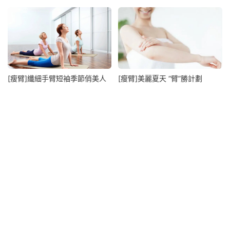
[瘦臂]纖細手臂短袖季節俏美人
[瘦臂]美麗夏天 “臂”勝計劃