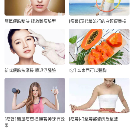
簡單瘦臉秘訣 拯救難瘦臉型
[瘦臀]現代最流行的白領瘦臀操
新式瘦臉按摩操 擊退浮腫臉
吃什么東西可以豐胸
[瘦臂]簡單瘦臂操顯著神速有效
[瘦腰]打擊腰部贅肉反擊戰
果