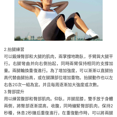
2.抬腿練習
可以鍛煉臀部和大腿的肌肉，兩掌撐地跪臥，手臂與大腿平
行。右腿彎曲并向右側抬起，同時兩臂保持相同的支撐加
量。兩腿輪換重復進行。為了增加強度，可以漸漸以直腿抬
高代替曲腿抬高，或在腿踝部位增加重物。抬腿動作也以左
右各20次一組為宜。并且每周逐漸加大強度或次數。
3.臀部提升
用以練習腹部和臀部肌肉。仰臥，并腿屈膝，雙手放于身體
兩側，將臀部逐漸提高，收腹，同時繃緊臀部肌肉，保持2
秒種，休息2秒鐘后重復進行，在重復動作時，可以將兩腿