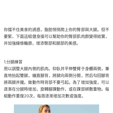
你擋不住美食的誘惑，脂肪悄悄爬上你的臀部與大腿。但不
要緊，下面這組健身操可以幫助你的臀部肌肉群變得結實，
并加強線條輪廓，增添臀部和腿部的美感。
1.分腿練習
用以調整大腿內側的肌肉。仰臥并平伸雙臂于身體兩側，筆
直地抬起雙腿，繃直腳背，將腿向兩側分開，然后勾回腳背
將兩腿并攏。做動作時背部不要弓起。為了增加強度，可以
逐漸在分腿時增加，旋轉腳踝動作，或在踝部綁敷重物。每
組動作重復20次，每周逐漸增加次數或強度。