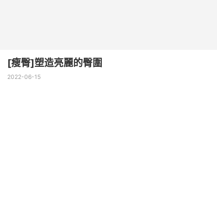
[瘦臀]塑造亮麗的臀圍
2022-06-15