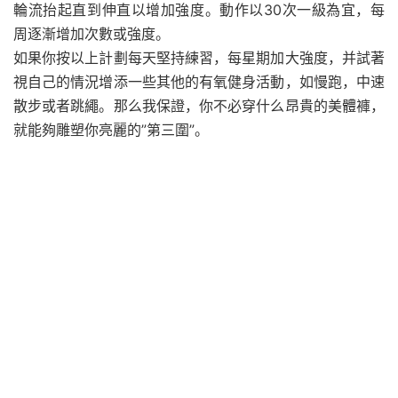
輪流抬起直到伸直以增加強度。動作以30次一級為宜，每
周逐漸增加次數或強度。
如果你按以上計劃每天堅持練習，每星期加大強度，并試著
視自己的情況增添一些其他的有氧健身活動，如慢跑，中速
散步或者跳繩。那么我保證，你不必穿什么昂貴的美體褲，
就能夠雕塑你亮麗的”第三圍”。