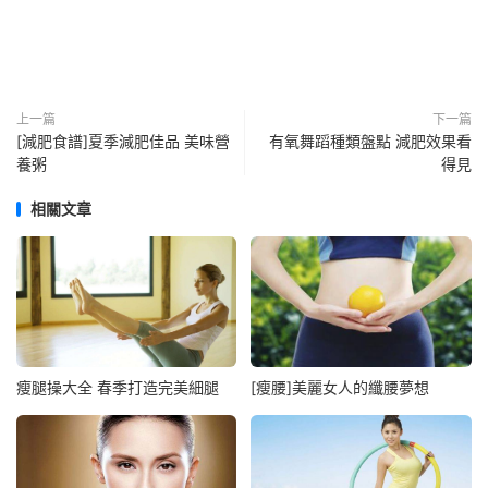
上一篇
下一篇
[減肥食譜]夏季減肥佳品 美味營
有氧舞蹈種類盤點 減肥效果看
養粥
得見
相關文章
瘦腿操大全 春季打造完美細腿
[瘦腰]美麗女人的纖腰夢想