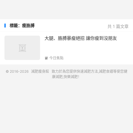
標籤：瘦胳膊
共 1 篇文章
大腿、胳膊暴瘦絕招 讓你瘦到沒朋友
今日焦點

© 2016-2026
減肥瘦身館
致力於為您提供快速減肥方法,減肥食譜等使您健
康減肥,快樂減肥！