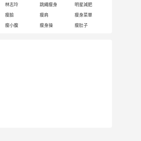
林志玲
跳繩瘦身
明星減肥
瘦臉
瘦肩
瘦身菜單
瘦小腹
瘦身操
瘦肚子