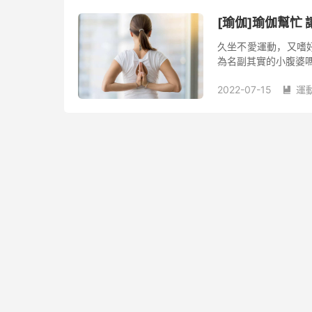
[瑜伽]瑜伽幫忙
久坐不愛運動，又嗜
為名副其實的小腹婆
1 站立，雙腳分開
2022-07-15
運
處與...
