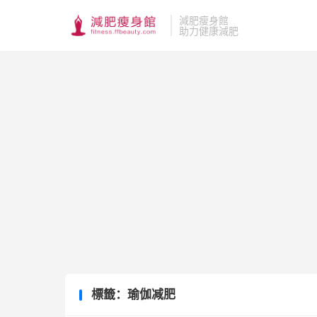
減肥瘦身館
助力健康減肥
標籤：瑜伽减肥