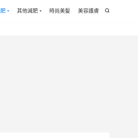

減肥
其他減肥
時尚美髪
美容護膚
