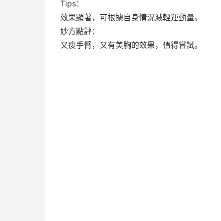
Tips：
效果顯著，可根據自身情況減輕運動量。
妙方點評：
又瘦手臂，又有美胸的效果，值得嘗試。