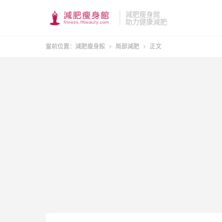
減肥瘦身館
助力健康減肥
當前位置：
減肥瘦身館
局部減肥
正文

