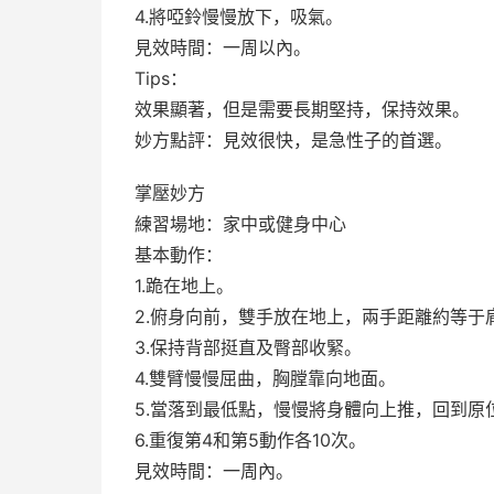
4.將啞鈴慢慢放下，吸氣。
見效時間：一周以內。
Tips：
效果顯著，但是需要長期堅持，保持效果。
妙方點評：見效很快，是急性子的首選。
掌壓妙方
練習場地：家中或健身中心
基本動作：
1.跪在地上。
2.俯身向前，雙手放在地上，兩手距離約等于
3.保持背部挺直及臀部收緊。
4.雙臂慢慢屈曲，胸膛靠向地面。
5.當落到最低點，慢慢將身體向上推，回到原
6.重復第4和第5動作各10次。
見效時間：一周內。