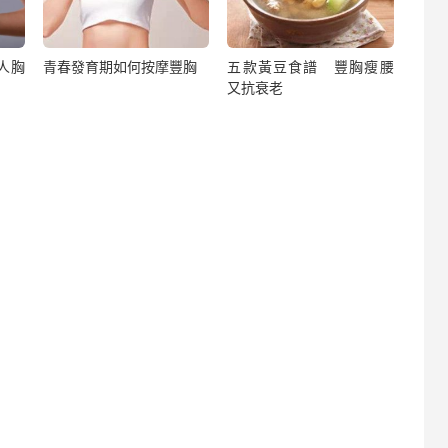
人胸
青春發育期如何按摩豐胸
五款黃豆食譜 豐胸瘦腰
又抗衰老