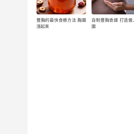
豐胸的最快食療方法 胸圍
自制豐胸食譜 打造傲
漲起來
圍