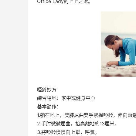
Office Lady的上上之選。
啞鈴妙方
練習場地：家中或健身中心
基本動作：
1.躺在地上，雙膝屈曲雙手緊握啞鈴，伸向兩
2.手肘微微屈曲，抬高離地約13厘米。
3.將啞鈴慢慢向上舉，呼氣。