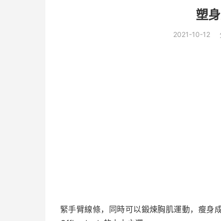
塑身
2021-10-12
緊手臂線條，同時可以鍛煉胸肌運動，瘦身成