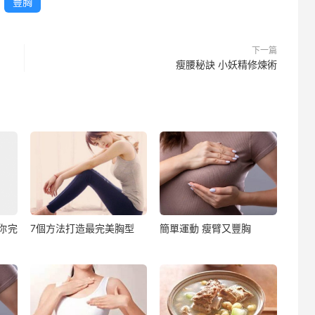
豐胸
下一篇
瘦腰秘訣 小妖精修煉術
你完
7個方法打造最完美胸型
簡單運動 瘦臂又豐胸