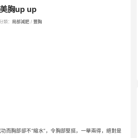
美胸up up
分類：
局部減肥
/
豐胸
功而胸部卻不“縮水”，令胸部堅挺，一舉兩得，絕對是