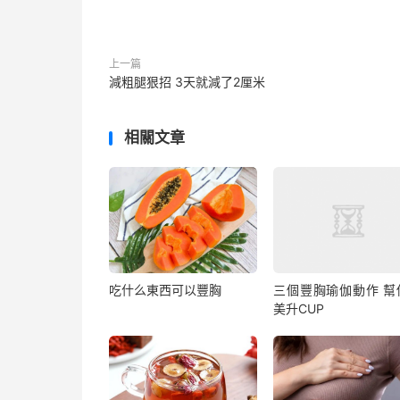
上一篇
減粗腿狠招 3天就減了2厘米
相關文章
吃什么東西可以豐胸
三個豐胸瑜伽動作 幫
美升CUP