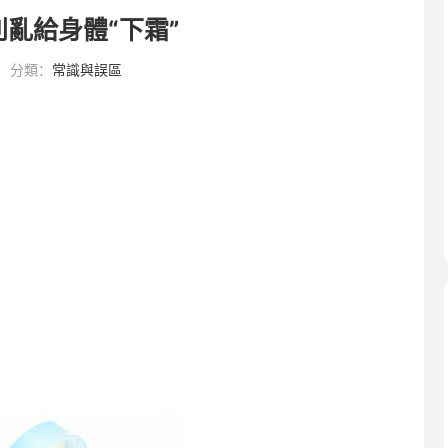
別亂給身體“下霜”
分類：
常識與誤區