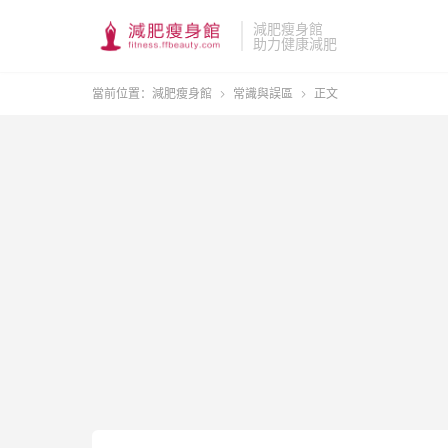
減肥瘦身館
助力健康減肥
當前位置：
減肥瘦身館
常識與誤區
正文

