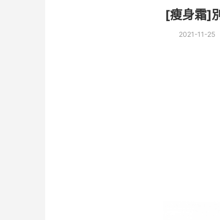
[瘦身霜]
2021-11-25