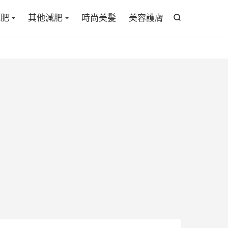

減肥
其他減肥
時尚美髪
美容護膚
