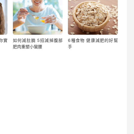
你實
如何減肚腩 5招減掉腹部
6種食物 健康減肥的好幫
肥肉重塑小蠻腰
手