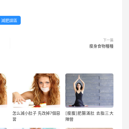
減肥誤區
下一篇
瘦身食物種種
怎么減小肚子 先改掉7個惡
[瘦腹]肥腸滿肚 去脂三大
習
陣營