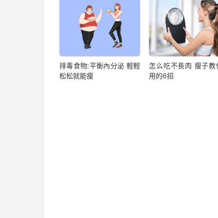
排毒食物:平衡內分泌 輕輕
怎么吃不長肉 瘦子教
松松就能瘦
用的6招