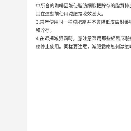
中所含的咖啡因能使脂肪細胞把貯存的脂質排
其在運動前使用減肥霜收效甚大。
3.常年使用同一種減肥霜并不會降低皮膚對
和貯存。
4.在選擇減肥霜時，應注意選用那些經臨床
應停止使用。同樣要注意，減肥霜應無刺激氣