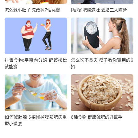
怎么減小肚子 先改掉7個惡習
[瘦腹]肥腸滿肚 去脂三大陣營
排毒食物:平衡內分泌 輕輕松松
怎么吃不長肉 瘦子教你實用的6
就能瘦
招
如何減肚腩 5招減掉腹部肥肉重
6種食物 健康減肥的好幫手
塑小蠻腰