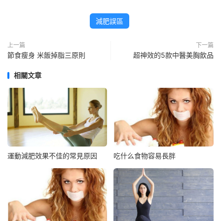
減肥誤區
上一篇
下一篇
節食瘦身 米飯掉脂三原則
超神效的5款中醫美胸飲品
相關文章
運動減肥效果不佳的常見原因
吃什么食物容易長胖