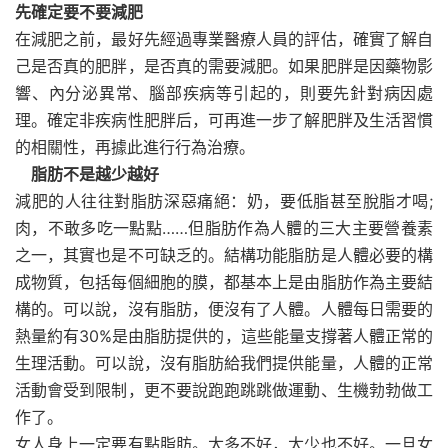
先確定要不要減肥
在減肥之前，最好先經過專業醫療人員的評估，確實了解自
己是否真的肥胖，是否真的需要減肥。如果肥胖是因藥物影
響、內分泌異常、腦部疾病等引起的，則要先針對病因處
理。確定非疾病性肥胖后，可再進一步了解肥胖及生活習慣
的相關性，再據此進行行為治療。
脂肪不是越少越好
減肥的人往往對脂肪深惡痛絕：奶，要低脂甚至脫脂才喝;
肉，不敢多吃一點點……但脂肪作為人體的三大主要營養素
之一，其實也是不可缺乏的。結構功能脂肪是人體必要的構
成物質，包括每個細胞的膜，都基本上是由脂肪作為主要結
構的。可以說，沒有脂肪，便沒有了人體。人體每日需要的
熱量約有30%是由脂肪提供的，這些能量支撐著人體正常的
生理活動。可以說，沒有脂肪給我們提供能量，人體的正常
活動會受到限制，更不要說跑跑跳跳做運動、生機勃勃做工
作了。
女人身上一定要有點脂肪。太多不好，太少也不好。一旦女