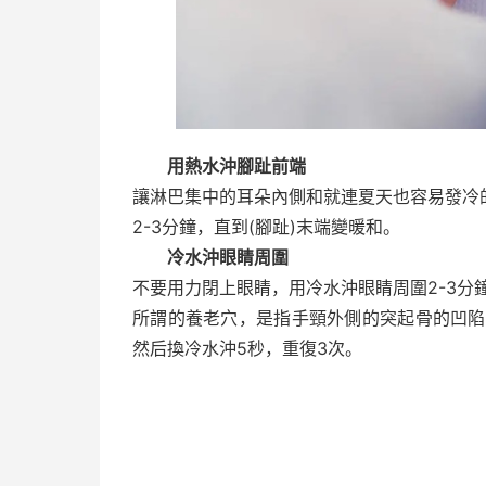
用熱水沖腳趾前端
讓淋巴集中的耳朵內側和就連夏天也容易發冷
2-3分鐘，直到(腳趾)末端變暖和。
冷水沖眼睛周圍
不要用力閉上眼睛，用冷水沖眼睛周圍2-3分
所謂的養老穴，是指手頸外側的突起骨的凹陷
然后換冷水沖5秒，重復3次。