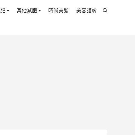

減肥
其他減肥
時尚美髪
美容護膚
