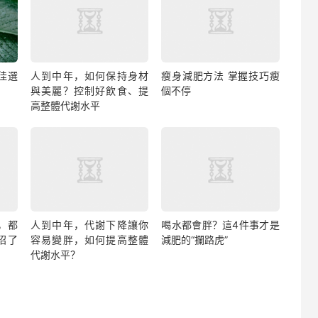
佳選
人到中年，如何保持身材
瘦身減肥方法 掌握技巧瘦
與美麗？控制好飲食、提
個不停
高整體代謝水平
，都
人到中年，代謝下降讓你
喝水都會胖？這4件事才是
招了
容易變胖，如何提高整體
減肥的“攔路虎”
代謝水平？