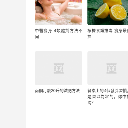
中醫瘦身 4類體質方法不
檸檬食譜排毒 瘦身最
同
擇
兩個月瘦20斤的減肥方法
餐桌上的4個發胖習慣
是習以為常的，你中
嗎？