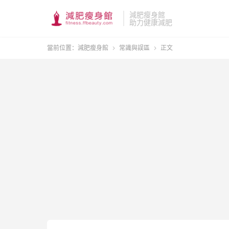
減肥瘦身館
助力健康減肥
當前位置：
減肥瘦身館
常識與誤區
正文

