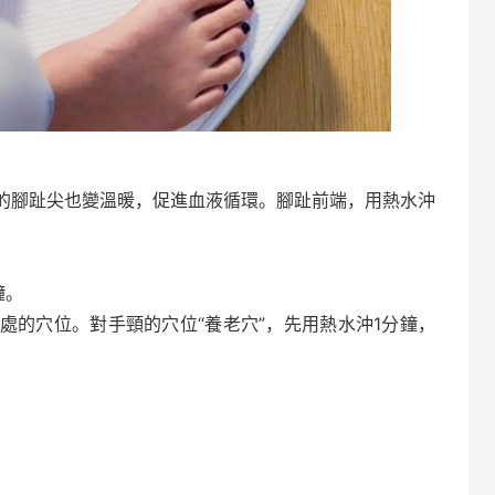
的腳趾尖也變溫暖，促進血液循環。腳趾前端，用熱水沖
鐘。
處的穴位。對手頸的穴位“養老穴”，先用熱水沖1分鐘，