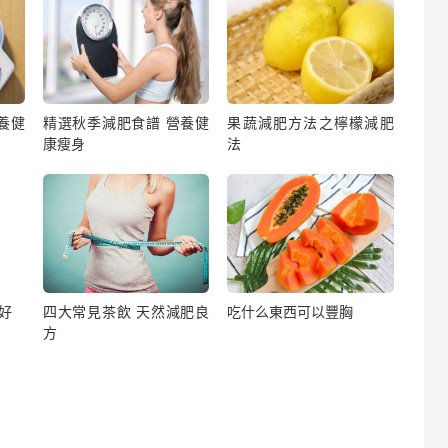
養健
精選秋季減肥食譜 營養健
果蔬減肥方法之檸檬減肥
康瘦身
法
好
四大常見茶飲 天然減肥良
吃什么東西可以豐胸
方