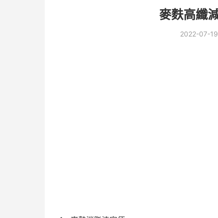
麥麩高纖減
2022-07-19