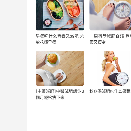
早餐吃什么營養又減肥 六
一周科學減肥食譜 營
款花樣早餐
康又瘦身
[中藥減肥]中醫減肥讓你3
秋冬季減肥吃什么果蔬
個月輕松瘦下來