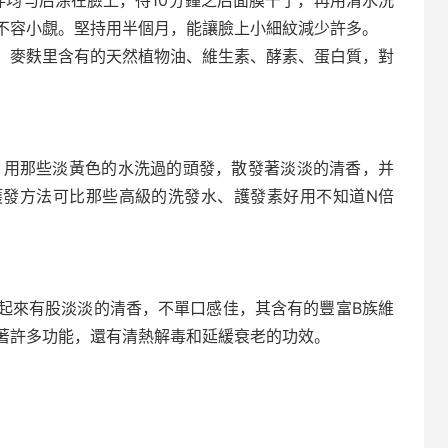
拌均勻后涂在臉上，待10分鐘之后面膜干了，再用清水洗
不容小覷。堅持用半個月，能讓臉上小細紋減少許多。
麥麩里含有的天然植物油、維生素、酵素、蛋白質，對
用那些淡黃色的水洗過的頭發，散發著淡淡的清香，并
護發方法可比那些高級的洗發水、護發素好用不知道N倍
來有股淡淡的清香，不單口感佳，其含有的豐富B族維
著許多功能，還有清熱解毒和延緩衰老的功效。