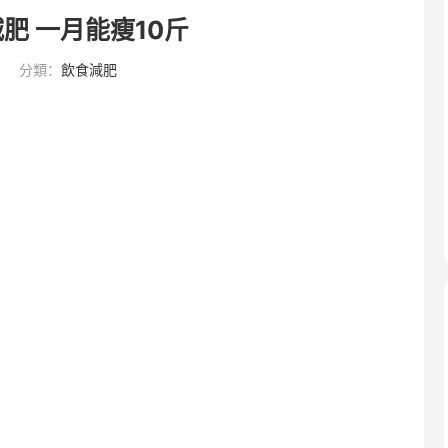
肥 一月能瘦10斤
分類：
飲食減肥