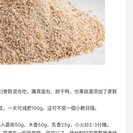
麥麩混合吃，購買面包、餅干時，也專挑選添加了麥麩
一天可減肥100g。這可不是一個小數目哦。
術50g、木香50g、乳香25g，小火炒2-3分鐘。