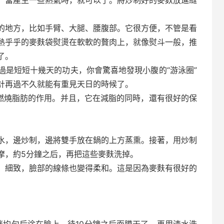
當產生一些熱氣時，就可以了。將炒制好的麥麩放進縫
地方，比如手臂、大腿、腰腹部。它很方便，不管是看
熱乎乎的麥麩袋熨燙在軟軟的贅肉上，就像熨斗一般，推
了。
是短短十幾天的功夫，你會驚喜地發現小腹的“游泳圈”
計再過不久就能有重見天日的時候了。
燃燒脂肪的作用。并且，它在減脂的同時，還有很好的保
，邊炒制，邊將雙手放在鍋的上方蒸熏。接著，用炒制
摩，約5分鐘之后，再把這些麥麩洗掉。
細致，臉部的線條也變得柔和。這是因為麥麩有很好的