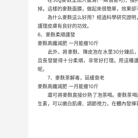
在50g麥麩里加入蛋清(一兩個皆可)，攪
掉。這樣的麥麩面膜，做起來很簡單，效果卻
為什么麥麩這么好用？經過科學研究證明，
護理皮膚有良好的功效。
6、麥麩柔順護發
麥麩高纖減肥 一月能瘦10斤
此外，將麥麩、陳皮泡在水里30分鐘后，
且長發變得十分柔順，非常好打理。用這種
呢。
7、麥麩茶解毒，延緩衰老
麥麩高纖減肥 一月能瘦10斤
還可將麥麩直接炒熟了泡茶喝。麥麩茶喝起
生素，可以嫩白肌膚、調節視力，在體內發揮