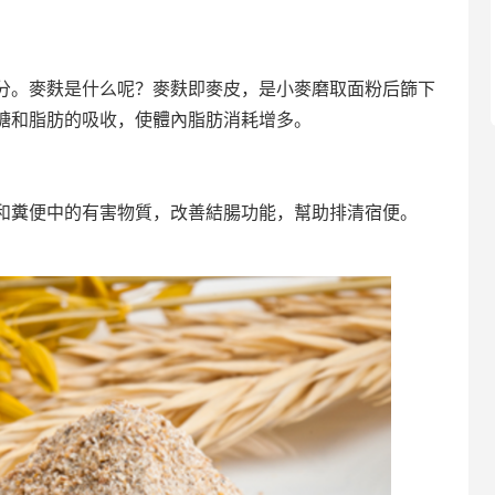
。麥麩是什么呢？麥麩即麥皮，是小麥磨取面粉后篩下
糖和脂肪的吸收，使體內脂肪消耗增多。
糞便中的有害物質，改善結腸功能，幫助排清宿便。