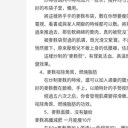
炒時往鍋內不時地加入一些水，攪拌均勻，
好的布袋子里，備用。
將這樣熱乎乎的麥麩布袋，敷在你想要瘦的
電視、看書或與家人閑聊的時候都可以敷。將
過來推過去，那些軟綿綿的贅肉，真的被熨沒
被麥麩袋熨過的肌膚，既光滑又緊實。不過
悄然撤下，原來壓根兒不敢上身的低腰褲，估
這樣炒制的“麥麩熨”，有理氣活血、高溫
健效果。
4、麥麩祛除角質，燃燒脂肪
在炒制麥麩的時候，還可以加入適量的鹽水
好的麥麩敷在臉頰、手上，以順時針的手勢按
經過五六次之后，你會發現肌膚變得滑嫩、
祛除角質、燃燒脂肪的功效。
5、麥麩面膜，沒有皺紋
麥麩高纖減肥 一月能瘦10斤