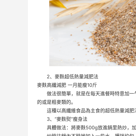
2、麥麩超低熱量減肥法
麥麩高纖減肥 一月能瘦10斤
做法很簡單，就是在每天進餐時特意加一勺
的或是粗麥類的。
這種以高纖維食品為主食的超低熱量減肥法，
3、“麥麩熨”瘦身法
具體做法：將麥麩500g放進鍋里熱炒，加入蒼