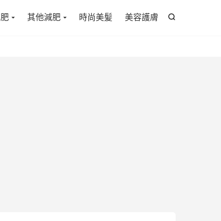

減肥
其他減肥
時尚美髪
美容護膚
