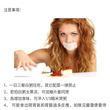
注意事項：
1、一日三餐白粥任吃，其它配菜一律禁止
2、若怕白粥太寒涼，可加幾片姜同煲
3、為增加食味，可滲入1/3糙米煲粥
4、 可能會出現胃氣和胃酸過多反應，如情況嚴重便要停