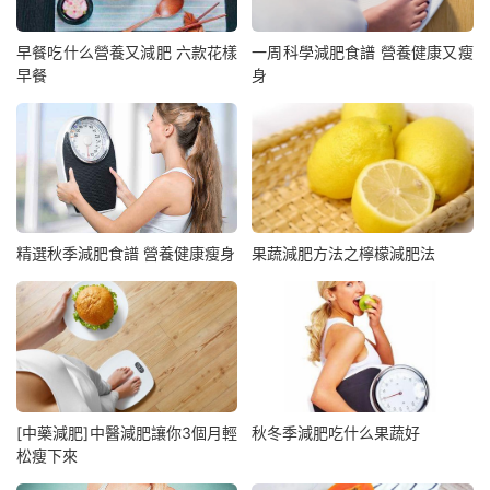
早餐吃什么營養又減肥 六款花樣
一周科學減肥食譜 營養健康又瘦
早餐
身
精選秋季減肥食譜 營養健康瘦身
果蔬減肥方法之檸檬減肥法
[中藥減肥]中醫減肥讓你3個月輕
秋冬季減肥吃什么果蔬好
松瘦下來