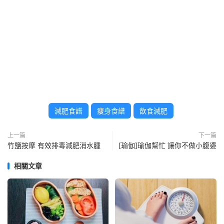
減肥食譜
瘦身食譜
飲食減肥
上一篇
下一篇
竹鹽按摩 有效排毒減肥消水腫
[瑜伽]瑜伽幫忙 讓你不做小腹婆
相關文章