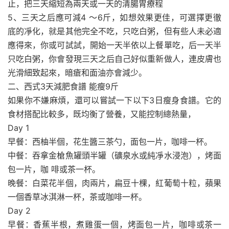
止，把三天縮短為兩天或一天的清腸胃療程
5、三天之后應可減4 ～6斤，如想效果更佳，可選擇更徹
底的凈化，就是其他完全不吃，只吃白粥，但有些人未必適
應得來，你或可試試，開始一天半依以上餐單吃，后一天半
只吃白粥，你會發現三天之后自己好似重新做人，連皮膚也
光滑細致起來，暗瘡和面油亦會減少。
二、西式3天減肥食譜 能瘦9斤
如果你不嫌麻煩，還可以嘗試一下以下3日瘦身食譜。它的
食材搭配比較多，既均衡了營養，又能控制總熱量，
Day 1
早餐：西柚半個，花生醬三茶勺，面包一片，咖啡一杯。
中餐：吞拿金槍魚罐頭半罐（礦泉水或純凈水浸泡），烤面
包一片，咖 啡或茶一杯。
晚餐：白菜花半個，肉兩片，扁豆十棵，紅葡萄十粒，蘋果
一個香草冰淇淋一杯，茶或咖啡一杯。
Day 2
早餐：香蕉半根，煮雞蛋一個，烤面包一片，咖啡或茶一