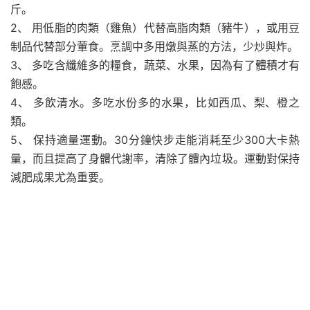
斤。
2、 用低脂的肉類（雞魚）代替高脂肉類（豬牛），或用豆
制品代替部分葷食。烹調中多用燉與蒸的方法，少炒與炸。
3、 多吃含纖維多的糧食，蔬菜、水果，因為有了體積才有
飽感。
4、 多飲清水。多吃水份多的水果，比如西瓜、梨、橙之
類。
5、 保持適量運動。30分鐘快步走能消耗至少300大卡熱
量，而且提高了身體代謝率，清除了體內垃圾。運動對保持
減肥成果尤為重要。