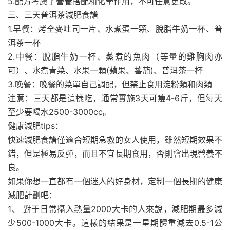
5.配方考慮了營養搭配和化學作用，不可任意更改。
三、三天普洱茶減肥食譜
1.早餐：烤全麥吐司一片、水煮蛋一顆、脫脂牛奶一杯、普
洱茶一杯
2.中餐：脫脂牛奶一杯、蒸煮的魚肉（等量的雞胸肉亦
可）、水煮青菜、水果一顆(蘋果、蕃茄)、普洱茶一杯
3.晚餐：晚餐的菜單自己調配，但禁止食用淀粉類和肉類
注意：三天都是這樣吃，通常實施3天可瘦4-6斤，但每天
至少要喝水2500-3000cc。
健康減肥tips：
快速減肥食譜僅適合短期急救的女人使用，雖然短期效果不
錯，但是極易反彈，而且不宜長期食用，否則會出現營養不
良。
如果你想一直都有一個迷人的好身材，定制一個長期的健康
減肥計劃吧：
1、 對于日常攝入熱量2000大卡的人來說，減肥期最多減
少500-1000大卡。這樣的結果是一星期體重減去0.5-1公