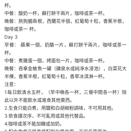
杯。
中餐：酸奶一杯，蘇打餅干兩片，咖啡或茶一杯。
晚餐：熱狗腸兩根，西蘭花半個，紅葡萄十粒，香蕉半根，
咖啡或茶一 杯。
Day 3
早餐： 蘋果一個，奶酪一片，蘇打餅干兩片，咖啡或茶一
杯。
中餐：煮雞蛋一個，烤面包一片，咖啡或茶一杯。
晚餐：吞拿金槍魚一罐（礦泉水或純凈水浸泡），白菜花大
半棵，香蕉半根，紅葡萄十粒，香草冰淇淋一杯。
注意：
1.每日飲清水五杯，（早中晚各一杯，三餐中間各一杯）除
此以外不能飲水或進食其他東西。
2.生食只能白煮，用鹽和白胡椒粉調味，不可用其他。
3.依食譜次序，不可亂用或其他代替品。
4.咖啡或茶不能加糖或加奶。