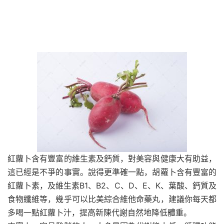
紅蘿卜含有豐富的維生素及鈣質，對美容與健康大有助益，
這已經是不爭的事實。說得更準確一點，胡蘿卜含有豐富的
紅蘿卜素，及維生素B1、B2、C、D、E、K、葉酸、鈣質及
食物纖維等，幾乎可以比美綜合維他命藥丸，建議你每天都
多喝一點紅蘿卜汁，提高新陳代謝自然地降低體重。