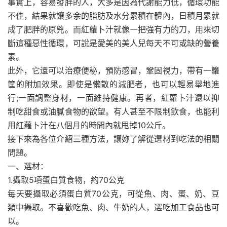
事實上，容易發胖的人，大多是因為代謝能力低，循環功能
不佳，結果就讓多余的脂肪及水分累積在體內，日積月累就
成了肥胖的原兇。而紅蘿卜汁就像一把強有力的刀，用來切
斷這種惡性循環，可說是愛美的美人兒每天不可或缺的營養
素。
此外，它還可以治療便秘，預防感冒，鞏固視力，帶有一籮
筐的附加效果。即使是懶散的減肥者，也可以輕易舉地進
行;一面調整身材，一面維持健康。再者，紅蘿卜汁還以抑
制吃甜食或油膩食物的欲望。有人甚至不限制飲食，也能利
用紅蘿卜汁在八個月的時間內就甩掉10公斤。
接下來為各位介紹三種方法，讓妳了解從選材到吃法的相關
問題。
一、選材：
1.攝取5項蛋白質食物，約70公克
每天要攝取必須蛋白質70公克，可從魚、肉、蛋、奶、豆
類中攝取。不喜歡吃魚、肉、牛奶的人，選吃加工食品也可
以。