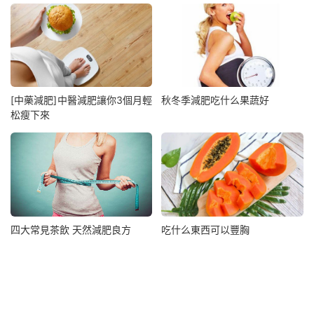
[中藥減肥]中醫減肥讓你3個月輕
秋冬季減肥吃什么果蔬好
松瘦下來
四大常見茶飲 天然減肥良方
吃什么東西可以豐胸