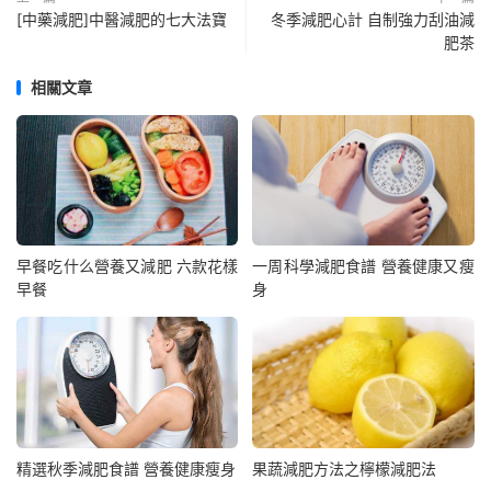
[中藥減肥]中醫減肥的七大法寶
冬季減肥心計 自制強力刮油減
肥茶
相關文章
早餐吃什么營養又減肥 六款花樣
一周科學減肥食譜 營養健康又瘦
早餐
身
精選秋季減肥食譜 營養健康瘦身
果蔬減肥方法之檸檬減肥法