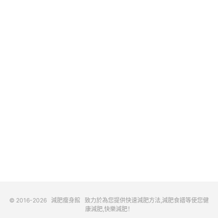
© 2016-2026
減肥瘦身館
致力於為您提供快速減肥方法,減肥食譜等使您健
康減肥,快樂減肥！