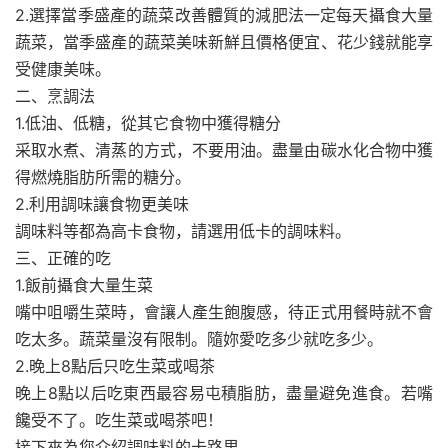
2.選擇當季盛產的蔬菜改善體質的減肥法一定每天攝食大量
蔬菜，當季盛產的蔬菜美味新鮮且價格便宜、花少錢就能享
受健康美味。
二、烹調法
1.低油、低糖，從其它食物中獲得糖分
采取水煮、清蒸的方式，不要用油。盡量由碳水化合物中獲
得燃燒脂肪所需的糖分。
2.利用調味讓食物更美味
調味料等都為高卡食物，請選用低卡的調味料。
三、正確的吃
1.飯前攝食大量生菜
嘴中咀嚼生菜時，會讓人產生飽腹感，待正式用餐時就不會
吃太多。蔬菜量沒有限制。隨妳愛吃多少就吃多少。
2.晚上8點后只吃生菜或喝茶
晚上8點以后吃東西最容易屯積脂肪，盡量避免進食。若嘴
饞受不了。吃生菜或喝茶吧！
接下來為您介紹調味料的卡路里