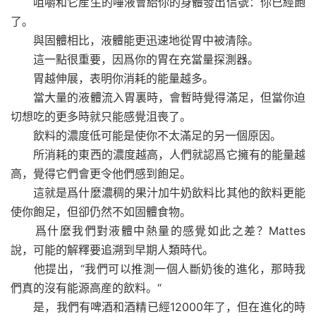
咀嚼和它産生的唾液會給你的身體發出信號：你已經飽
了。
與固體相比，液體能更迅速地從胃中被清除。
這一點很重要，因爲你的胃在充當量探測器。
胃越伸展，表明你消耗的能量越多。
當大量的液體流入胃裏時，會暫時覺得滿足，但當你迫
切想吃的更多時就只能感覺沮喪了。
飲料的濃度低可能是使你不太滿足的另一個原因。
所消耗的東西的濃度越高，人們就認爲它擁有的能量越
高，覺得它們會更令他們感到飽足。
這就是爲什麼濃稠的果汁加牛奶飲料比其他的飲料更能
使你飽足，但卻仍然不如固體食物。
爲什麼我們對液體中熱量的感覺如此之差？Mattes
說，可能的解釋要追溯到早期人類時代。
他提出，“我們可以推測一個人斷奶後的進化，那時我
們真的沒有能源高産的飲料。“
是，我們有啤酒和酒精已經12000年了，但在進化的時