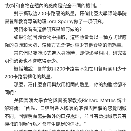
“飲料和食物在體內的感應是完全不同的機制。”
對于攝取這200卡路裏的熱量，哥倫比亞大學師範學院
營養和教育專業助理Lora Sporny做了一項研究。
我們來看看這個研究是如何做的？
如果你從固體食物中攝取，這些熱量會以一種方式響應
你的身體和大腦，這種方式會使你減少其他食物的消耗量。
當它們以液體形式進入身體時，即使熱量相同，研究表
明你過後也不會吃得更少。
概括地說：餐前飲用200卡路裏不如在用餐時食用少于
200卡路裏轉化的熱量。
那麼，爲什麼食用與飲用相同的熱量，你的飽腹感卻不
同呢？
美國普渡大學食物與營養學教授Richard Mattes 博士
解釋說：“首先，口腔對進入嘴裏的液體與固體的感覺明顯
不同，固體明顯需要額外的口腔處理，並且有數據顯示只有
機械的咀嚼行爲才會産生飽足的信號。”