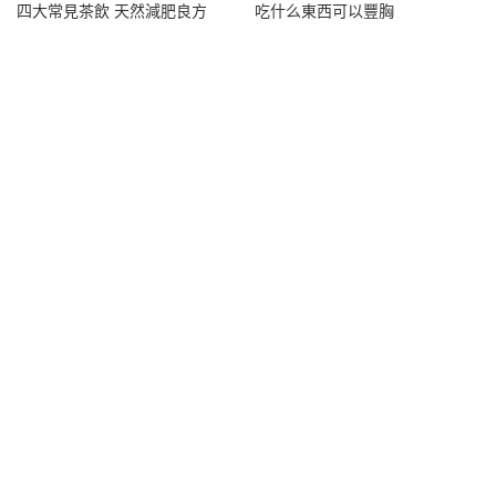
四大常見茶飲 天然減肥良方
吃什么東西可以豐胸