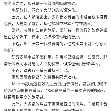
間範圍之內，那只是一個普通的時間框架。
水是飲料，貫穿了大部分的人類進化。
因此，在人類曆史上，去判斷飲料裏的卡路裏根本沒有
必要，因爲除了母乳，其他飲料中根本不存在熱量。
當然，液體無法使你飽足，當前有一種流行的飲食建議
是在飯前喝下一杯水，這樣能使你吃的更少。
不過，那完全是一個飲食傳說，僅喝水是不能令你感到
飽足的。
研究表明水並不起作用。你可能已經讀過一些研究，那
些研究表明水能幫助人控制體重，但是僅適用于老年人。
不過，這裏有一種液體特例：湯。
湯和固體食物對你的饑餓有同等效力。
Mattes認爲這種效力主要是由于偏見，當我們把喝下
的湯視爲營養來看時， 它就會被看作一種更實際的餐飯，
結果導致更高的飽足感。
此外，大多數的湯並不僅僅是普通的肉湯，而是其中包
含填充固體或糊狀的蔬菜，肉類，米飯或面食。