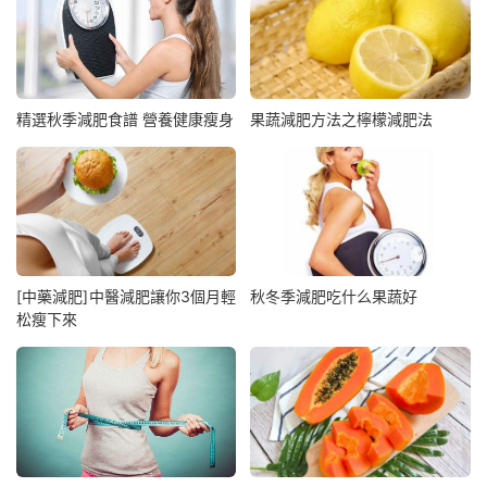
精選秋季減肥食譜 營養健康瘦身
果蔬減肥方法之檸檬減肥法
[中藥減肥]中醫減肥讓你3個月輕
秋冬季減肥吃什么果蔬好
松瘦下來