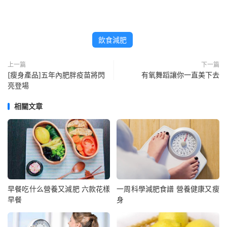
飲食減肥
上一篇
下一篇
[瘦身產品]五年內肥胖疫苗將閃
有氧舞蹈讓你一直美下去
亮登場
相關文章
早餐吃什么營養又減肥 六款花樣
一周科學減肥食譜 營養健康又瘦
早餐
身