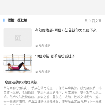
標籤：瘦肚腩
共 9 篇文章
有效瘦腹部-兩個方法告訴你怎么瘦下來
局部減肥

10個妙招 夏季輕松減肚子
局部減肥

[瘦腹運動]收縮腹肌操
首先兩腳分開站好，手放在微弓的腿上，保持半蹲姿勢。感到舒服后，排
空肺內氣體，收縮腹肌，提高內臟直到隔下，形成凹腹，雙手放在大腿上
端，然后突然放松腹肌。換氣之前，重復這一收縮、放松交替動作三遍。
每一輪練習開前，先直立身體休息幾秒鐘，使呼吸正常后再進行下一輪練