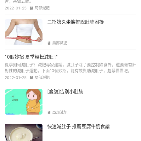
習，共做五輪。
2022-01-25
局部減肥

三招讓久坐族擺脫肚腩困擾
局部減肥

10個妙招 夏季輕松減肚子
夏季如何減肚子？減肥專家建議，減肚子除了要控制飲食外，還要做有針
對性的減肚子運動。下面10個妙招，能有效幫助減肚子，趕緊看看吧。
2022-01-25
局部減肥

[瘦腹]告別小肚腩
局部減肥

快速減肚子 推薦豆腐牛奶食譜