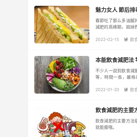
魅力女人 節后排
春節吃了那么多油膩
減肥的高峰期，姐妹
好減肥啊！ 給各位
2022-02-15
飲
甘藍葉：...

本能飲食減肥法 
不少人一說到飲食減
等，時間一長，嚴格
始，讓你減肥失敗或
2022-01-20
飲
飲食法則的基...

飲食減肥的主要
飲食減肥的主要方法
就能瘦哦。