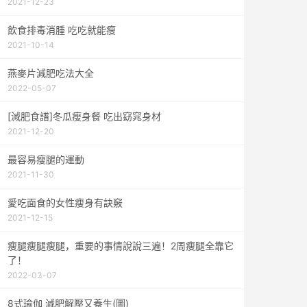
2021-12-23
飲食排毒消腫 吃吃就能瘦
2021-10-14
燕麥片減肥吃法大全
2022-05-07
[減肥食譜]冬瓜瘦身餐 吃出窈窕身材
2021-12-20
最容易瘦腿的運動
2021-11-30
愛吃面食的女性瘦身有訣竅
2021-12-15
瘦腿瘦腿瘦腿，重要的事情說說三遍！2周瘦腿全靠它
了！
2022-03-07
8式瑜伽 減肥解壓又養生(圖)