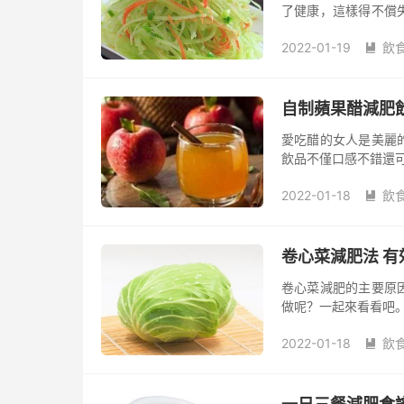
了健康，這樣得不償
的良方——冬季一周
2022-01-19
飲

自制蘋果醋減肥
愛吃醋的女人是美麗
飲品不僅口感不錯還
2022-01-18
飲

卷心菜減肥法 有
卷心菜減肥的主要原
做呢？一起來看看吧
2022-01-18
飲
