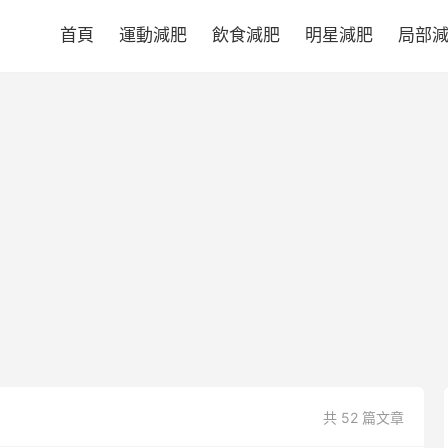
首頁
運動減肥
飲食減肥
明星減肥
局部
共 52 篇文章