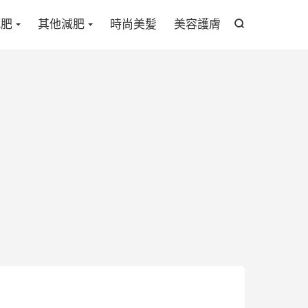

減肥
其他減肥
時尚美髪
美容護膚
