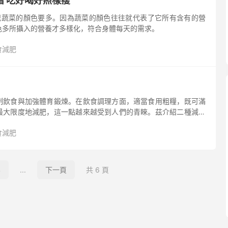
譜 吃好喝好照樣瘦
記蔬菜的顏色要多。因為蔬菜的顏色往往就代表了它所有含有的營
色多所攝入的營養才多樣化，符合身體每天的需求。
食減肥
制飲食與加強體育鍛煉。在飲食調理方面，適當食用粗糧，既可滿
最大限度地減肥，這一點越來越受到人們的青睞。茲介紹二種減肥
食減肥
4
...
下一頁
共 6 頁