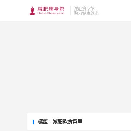
減肥瘦身館
助力健康減肥
標籤：減肥飲食菜單