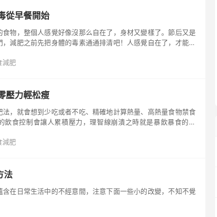
毒從早餐開始
的食物，整個人感覺好像沒那么自在了，身材又變樣了。節后又是
們，減肥之前先把身體的毒素通通排清吧！人感覺自在了，才能好
MM設計一道排毒早餐—蘆筍海苔三文治，先說說用的原料： 1、
食減肥
零壓力輕松瘦
肥法，就會想到少吃或者不吃、精確地計算熱量、高熱量食物禁食
的飲食控制會讓人累積壓力，理智線崩潰之時就是暴飲暴食的開
重新變胖。正確的飲食減肥發是怎樣的？看看營養師怎么說。 本能
食減肥
方法
蘊含在日常生活中的不經意間，注意下面一些小的改變，不知不覺