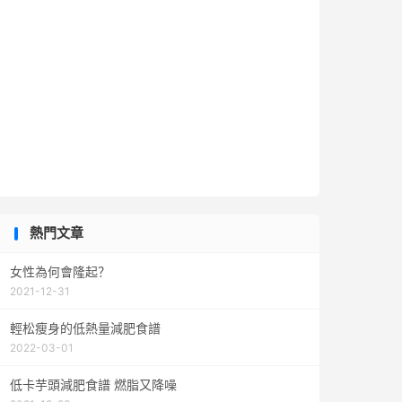
熱門文章
女性為何會隆起？
2021-12-31
輕松瘦身的低熱量減肥食譜
2022-03-01
低卡芋頭減肥食譜 燃脂又降噪