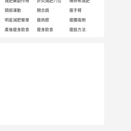
減肥藥副作用
針灸減肥穴位
陳妍希減肥
頸部運動
開合跳
瘦手臂
明星減肥餐單
瘦肩膀
瘦腰兩側
產後瘦身飲食
瘦身飲食
瘦臉方法