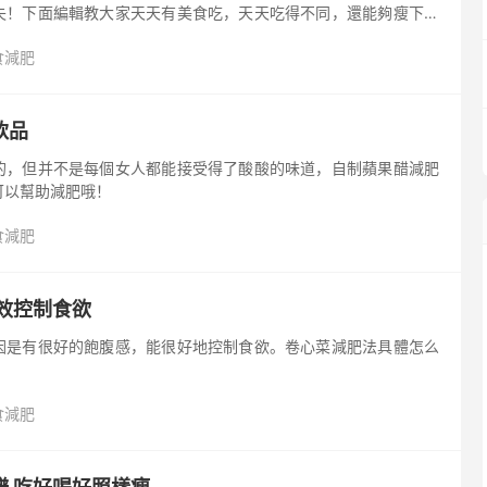
失！下面編輯教大家天天有美食吃，天天吃得不同，還能夠瘦下來
減肥食譜。
食減肥
飲品
的，但并不是每個女人都能接受得了酸酸的味道，自制蘋果醋減肥
可以幫助減肥哦！
食減肥
效控制食欲
因是有很好的飽腹感，能很好地控制食欲。卷心菜減肥法具體怎么
。
食減肥