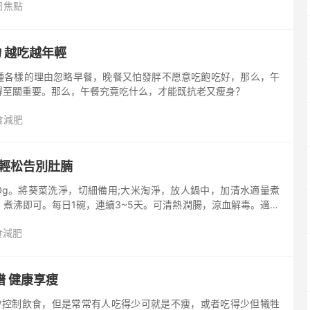
日焦點
 越吃越年輕
種各樣的理由忽略早餐，晚餐又怕發胖不愿意吃飽吃好，那么，午
得至關重要。那么，午餐究竟吃什么，才能既抗老又瘦身？
食減肥
 輕松告別肚腩
50g。將葵菜洗淨，切細備用;大米淘淨，放人鍋中，加清水適量煮
煮沸即可。每日1碗，連續3~5天。可清熱潤腸，涼血解毒。適用
便秘結，小便淋澀，痢疾便血，疔瘡疽腫等。
食減肥
 健康享瘦
會控制飲食，但是常常有人吃得少可就是不瘦，或者吃得少但犧牲