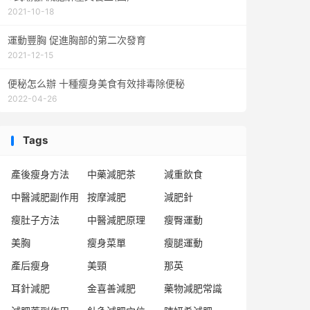
2021-10-18
運動豐胸 促進胸部的第二次發育
2021-12-15
便秘怎么辦 十種瘦身美食有效排毒除便秘
2022-04-26
Tags
產後瘦身方法
中藥減肥茶
減重飲食
中醫減肥副作用
按摩減肥
減肥針
瘦肚子方法
中醫減肥原理
瘦臀運動
美胸
瘦身菜單
瘦腿運動
產后瘦身
美頸
那英
耳針減肥
金喜善減肥
藥物減肥常識