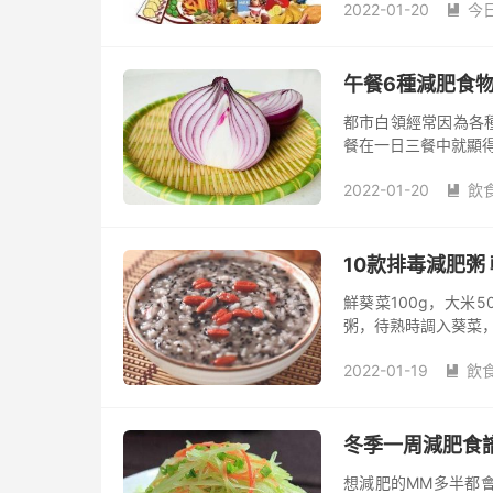
2022-01-20
今

午餐6種減肥食物
都市白領經常因為各
餐在一日三餐中就顯
2022-01-20
飲

10款排毒減肥粥
鮮葵菜100g，大米
粥，待熟時調入葵菜，
于胃腸積熱所致的大
2022-01-19
飲

冬季一周減肥食譜
想減肥的MM多半都