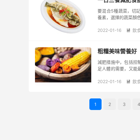
一日三餐減肥食
要混合5種蔬菜，切
養素，選擇的蔬菜顏
2022-01-16
飲

粗糧美味營養好
減肥措施中，包括控
足人體的需要，又能
粗糧。
2022-01-16
飲

1
2
3